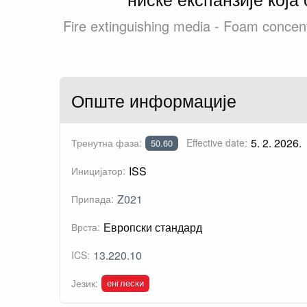
Fire extinguishing media - Foam concentr
Опште информације
5. 2. 2026.
Тренутна фаза:
Effective date:
50.60
ISS
Иницијатор:
Z021
Припада:
Европски стандард
Врста:
13.220.10
ICS:
енглески
Језик: