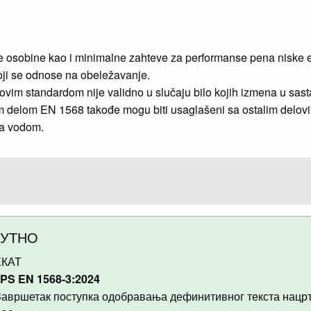
čke osobine kao i minimalne zahteve za performanse pena niske
oji se odnose na obeležavanje.
m standardom nije validno u slučaju bilo kojih izmena u sas
im delom EN 1568 takođe mogu biti usaglašeni sa ostalim delovi
sa vodom.
НУТНО
КАТ
PS EN 1568-3:2024
авршетак поступка одобравања дефинитивног текста нацр