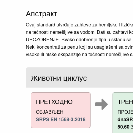
Апстракт
Ovaj standard utvrđuje zahteve za hemijske i fizi
na tečnosti nemešljive sa vodom. Dati su zahtevi k
UPOZORENJE- Svako odobrenje tipa u skladu sa ovi
Neki koncentrati za penu koji su usaglašeni sa ov
visoke ili niske ekspanzije na tečnosti nemešljive 
Животни циклус
ПРЕТХОДНО
ТРЕ
ОБЈАВЉЕН
ПРОЈЕ
SRPS EN 1568-3:2018
dnaSR
50.60
З