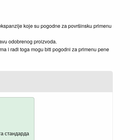
 ekspanzije koje su pogodne za površinsku primenu
tavu odobrenog proizvoda.
ma i radi toga mogu biti pogodni za primenu pene
та стандарда