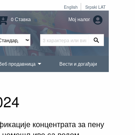
English
Srpski LAT
0 Ставка
Мој налог
Веб продавница
Вести и догађаји
024
фикације концентрата за пену
ти немешљиве са водом