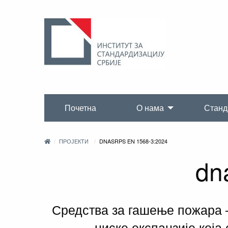
Почетна
О нама
Станд
ПРОЈЕКТИ
DNASRPS EN 1568-3:2024
dn
Средства за гашење пожара –
ниске експанзије кој