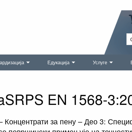
ардизација
Едукација
Услуге
aSRPS EN 1568-3:2
 Концентрати за пену – Део 3: Специ
а се површински примењује на течнос