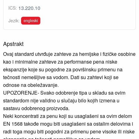
13.220.10
ICS:
engleski
Jezik:
Apstrakt
Ovaj standard utvrđuje zahteve za hemijske i fizičke osobine
kao i minimalne zahteve za performanse pena niske
ekspanzije koje su pogodne za površinsku primenu na
tečnosti nemešljive sa vodom. Dati su zahtevi koji se
odnose na obeležavanje.
UPOZORENJE- Svako odobrenje tipa u skladu sa ovim
standardom nije validno u slučaju bilo kojih izmena u
sastavu odobrenog proizvoda.
Neki koncentrati za penu koji su usaglašeni sa ovim delom
EN 1568 takođe mogu biti usaglašeni sa ostalim delovima i
radi toga mogu biti pogodni za primenu pene visoke ili niske