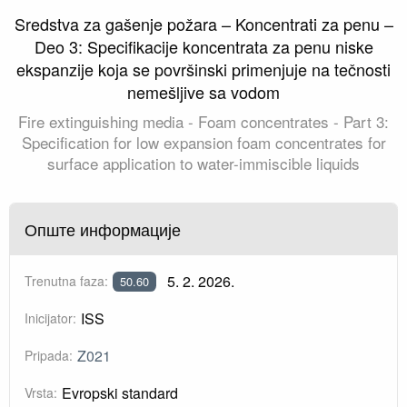
Sredstva za gašenje požara – Koncentrati za penu –
Deo 3: Specifikacije koncentrata za penu niske
ekspanzije koja se površinski primenjuje na tečnosti
nemešljive sa vodom
Fire extinguishing media - Foam concentrates - Part 3:
Specification for low expansion foam concentrates for
surface application to water-immiscible liquids
Опште информације
5. 2. 2026.
Trenutna faza:
50.60
ISS
Inicijator:
Z021
Pripada:
Evropski standard
Vrsta: