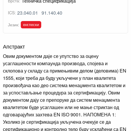
Техничка спецификација
Врста:
23.040.01
91.140.40
ICS:
енглески
Језик:
Апстракт
Овим документом даје се упутство за оцену
усаглашености компаунда производа, спојева и
склопова у складу са примењивим делом (деловима) EN
1555, који треба да буду укључени у план квалитета
произвођача као део система менаџмента квалитетом и
за успостављање процедура за сертификацију. Овим
документом дају се препоруке да систем менаџмента
квалитетом буде усаглашен или не мање стриктан од
одговарајућих захтева EN ISO 9001. НАПОМЕНА 1:
Уколико је сертификација укључена очекује се да
сертификационо и контролно тело буду усклађени са EN