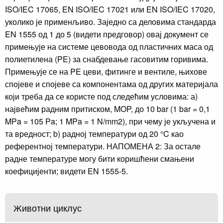
ISO/IEC 17065, EN ISO/IEC 17021 или EN ISO/IEC 17020,
уколико је применљиво. Заједно са деловима стандарда
EN 1555 од 1 до 5 (видети предговор) овај документ се
примењује на системе цевовода од пластичних маса од
полиетилена (PE) за снабдевање гасовитим горивима.
Примењује се на PE цеви, фитинге и вентиле, њихове
спојеве и спојеве са компонентама од других материјала
који треба да се користе под следећим условима: а)
највећим радним притиском, MOP, до 10 bar (1 bar = 0,1
MPa = 105 Pa; 1 MPa = 1 N/mm2), при чему је укључена и
та вредност; b) радној температури од 20 °C као
референтној температури. НАПОМЕНА 2: За остале
радне температуре могу бити коришћени смањени
коефицијенти; видети EN 1555-5.
Животни циклус