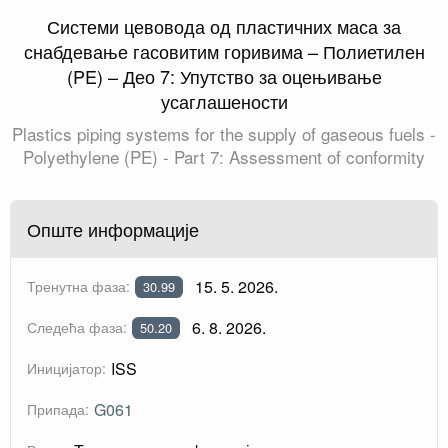
Системи цевовода од пластичних маса за
снабдевање гасовитим горивима – Полиетилен
(PE) – Део 7: Упутство за оцењивање
усаглашености
Plastics piping systems for the supply of gaseous fuels -
Polyethylene (PE) - Part 7: Assessment of conformity
Опште информације
15. 5. 2026.
Тренутна фаза:
30.99
6. 8. 2026.
Следећа фаза:
50.20
ISS
Иницијатор:
G061
Припада: