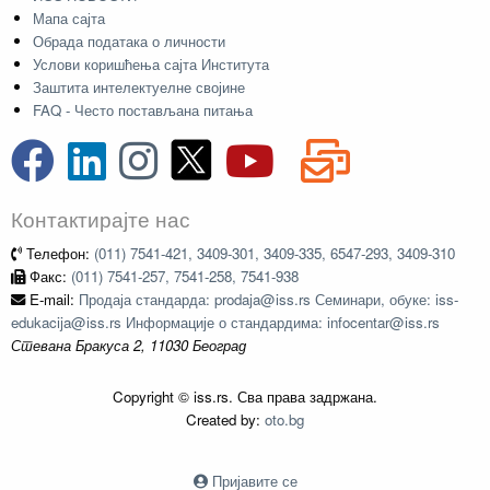
Мапа сајта
Обрада података о личности
Услови коришћења сајта Института
Заштита интелектуелне својине
FAQ - Често постављана питања
Контактирајте нас
Телефон:
(011) 7541-421, 3409-301, 3409-335, 6547-293, 3409-310
Факс:
(011) 7541-257, 7541-258, 7541-938
E-mail:
Продаја стандарда: prodaja@iss.rs Семинари, обуке: iss-
edukacija@iss.rs Информације о стандардима: infocentar@iss.rs
Стевана Бракуса 2, 11030 Београд
Copyright © iss.rs. Сва права задржана.
Created by:
oto.bg
Пријавите се