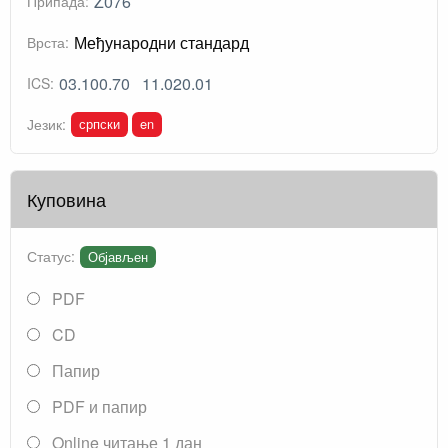
Z076
Припада:
Међународни стандард
Врста:
03.100.70
11.020.01
ICS:
српски
en
Језик:
Куповина
Статус:
Објављен
PDF
CD
Папир
PDF и папир
Online читање 1 дан