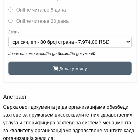
Online читање 5 дана
Online читање 30 дана
Језик
Језик на коме желите да примите документ.
Додај у корпу
Апстракт
Сврха овог документа је да организацијама обезбеди
захтеве за пружањем висококвалитетних здравствених
услуга и специфицира захтеве за системе менаџмента
за квалитет у организацијама здравствене заштите када
организација жели да: