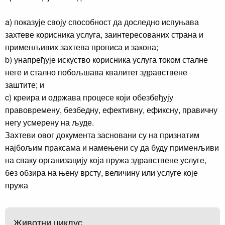
a) показује своју способност да доследно испуњава
захтеве корисника услуга, заинтересованих страна и
применљивих захтева прописа и закона;
b) унапређује искуство корисника услуга током сталне
неге и стално побољшава квалитет здравствене
заштите; и
c) креира и одржава процесе који обезбеђују
правовремену, безбедну, ефективну, ефиксну, правичну
негу усмерену на људе.
Захтеви овог документа засновани су на признатим
најбољим праксама и намењени су да буду применљиви
на сваку организацију која пружа здравствене услуге,
без обзира на њену врсту, величину или услуге које
пружа
Животни циклус