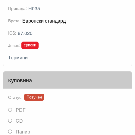
H035
Припада:
Европски стандард
Врста:
87.020
ICS:
српски
Језик:
Термини
Куповина
Статус:
Повучен
PDF
CD
Папир