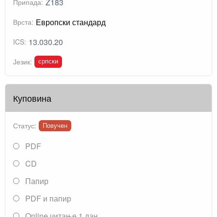
Z183
Припада:
Европски стандард
Врста:
13.030.20
ICS:
српски
Језик:
Куповина
Статус:
Повучен
PDF
CD
Папир
PDF и папир
Online читање 1 дан