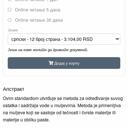
Online читање 5 дана
Online читање 30 дана
Језик
Језик на коме желите да примите документ.
Додај у корпу
Апстракт
Ovim standardom utvrđuje se metoda za određivanje suvog
ostatka i sadržaja vode u muljevima. Metoda je primenljiva
na muljeve koji se sastoje od tečnosti i čvrste materije ili
materije u obliku paste.