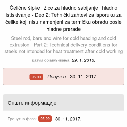
Čelične šipke i žice za hladno sabijanje i hladno
istiskivanje - Deo 2: Tehnički zahtevi za isporuku za
čelike koji nisu namenjeni za termičku obradu posle
hladne prerade
Steel rod, bars and wire for cold heading and cold
extrusion - Part 2: Technical delivery conditions for
steels not intended for heat treatment after cold working
29. 1. 2010.
Датум објављивања:
30. 11. 2017.
Повучен
95.99
Опште информације
30. 11. 2017.
Тренутна фаза:
95.99