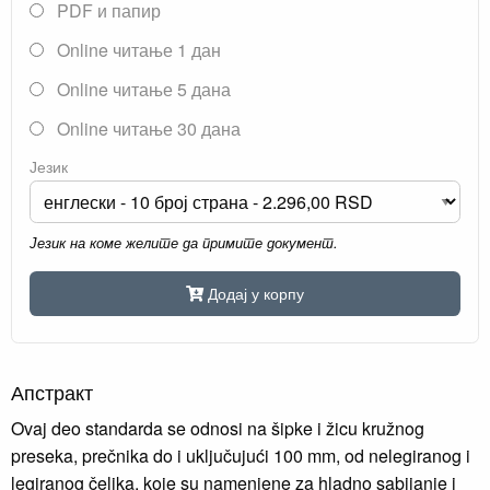
PDF и папир
Online читање 1 дан
Online читање 5 дана
Online читање 30 дана
Језик
Језик на коме желите да примите документ.
Додај у корпу
Апстракт
Ovaj deo standarda se odnosi na šipke i žicu kružnog
preseka, prečnika do i uključujući 100 mm, od nelegiranog i
legiranog čelika, koje su namenjene za hladno sabijanje i