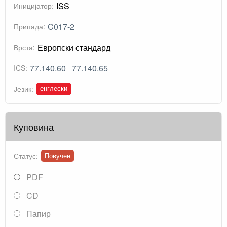
ISS
Иницијатор:
C017-2
Припада:
Европски стандард
Врста:
77.140.60
77.140.65
ICS:
енглески
Језик:
Куповина
Статус:
Повучен
PDF
CD
Папир