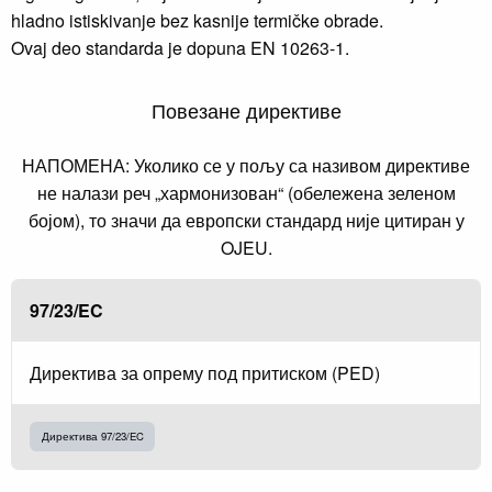
hladno istiskivanje bez kasnije termičke obrade.
Ovaj deo standarda je dopuna EN 10263-1.
Повезане директиве
НАПОМЕНА: Уколико се у пољу са називом директиве
не налази реч „хармонизован“ (обележена зеленом
бојом), то значи да европски стандард није цитиран у
OJEU.
97/23/EC
Директива за опрему под притиском (PED)
Директива 97/23/EC