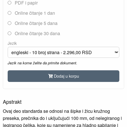
PDF i papir
Online čitanje 1 dan
Online čitanje 5 dana
Online čitanje 30 dana
Jezik
Jezik na kome želite da primite dokument.
Dodaj u korpu
Apstrakt
Ovaj deo standarda se odnosi na šipke i žicu kružnog
preseka, prečnika do i uključujući 100 mm, od nelegiranog i
legiranog čelika, koje su namenjene za hladno sabijanje i