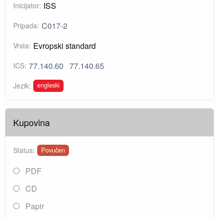
ISS
Inicijator:
C017-2
Pripada:
Evropski standard
Vrsta:
77.140.60
77.140.65
ICS:
engleski
Jezik:
Kupovina
Status:
Povučen
PDF
CD
Papir