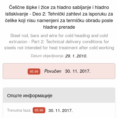
Čelične šipke i žice za hladno sabijanje i hladno
istiskivanje - Deo 2: Tehnički zahtevi za isporuku za
čelike koji nisu namenjeni za termičku obradu posle
hladne prerade
Steel rod, bars and wire for cold heading and cold
extrusion - Part 2: Technical delivery conditions for
steels not intended for heat treatment after cold working
29. 1. 2010.
Datum objavljivanja:
30. 11. 2017.
Povučen
95.99
Опште информације
30. 11. 2017.
Trenutna faza:
95.99