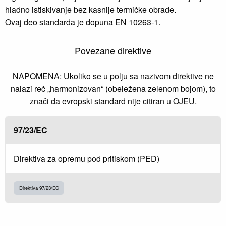
hladno istiskivanje bez kasnije termičke obrade.
Ovaj deo standarda je dopuna EN 10263-1.
Povezane direktive
NAPOMENA: Ukoliko se u polju sa nazivom direktive ne
nalazi reč „harmonizovan“ (obeležena zelenom bojom), to
znači da evropski standard nije citiran u OJEU.
97/23/EC
Direktiva za opremu pod pritiskom (PED)
Direktiva 97/23/EC