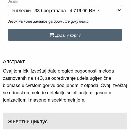
Језик
Језик на коме желите да примите документ.
Додај у корпу
Апстракт
Ovaj tehnički izveštaj daje pregled pogodnosti metoda
zasnovanih na 14C, za određivanje udela ugljenične
biomase u čvrstom gorivu dobijenom iz otpada. Ovaj izveštaj
se odnosi na metode detekcije scintilacijom, gasnom
jonizacijom i masenom spektrometrijom.
Животни циклус