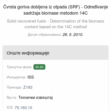
Čvrsta goriva dobijena iz otpada (SRF) - Određivanje
sadržaja biomase metodom 14C
Solid recovered fuels - Determination of the biomass
content based on the 14C method
26. 5. 2010.
Датум објављивања:
Опште информације
Тренутна фаза:
60.60
ISS
Иницијатор:
Z183
Припада:
Технички извештај
Врста:
75.160.10
ICS: