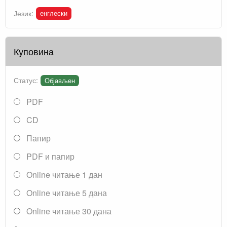
енглески
Језик:
Куповина
Статус:
Објављен
PDF
CD
Папир
PDF и папир
Online читање 1 дан
Online читање 5 дана
Online читање 30 дана