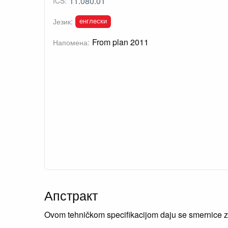
11.080.01
ICS:
енглески
Језик:
From plan 2011
Напомена:
Апстракт
Ovom tehničkom specifikacijom daju se smernice 