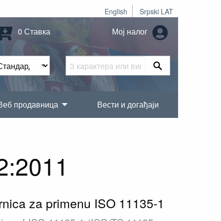
English
Srpski LAT
0 Ставка
Мој налог
Веб продавница
Вести и догађаји
2:2011
mernica za primenu ISO 11135-1