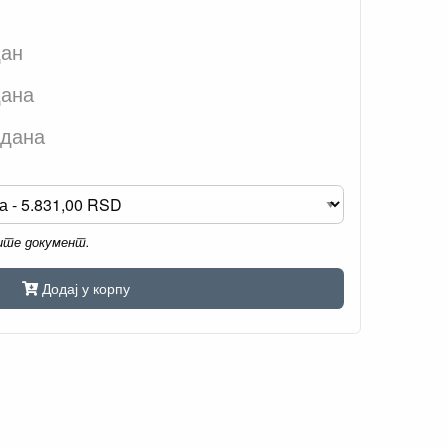
дан
дана
 дана
мите документ.
Додај у корпу