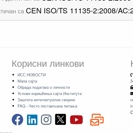
CEN ISO/TS 11135-2:2008/AC:
тичан са
Корисни линкови
ИСС НОВОСТИ
Мапа сајта
3
Обрада података о личности
Услови коришћења сајта Института
Заштита интелектуелне својине
о
FAQ - Често постављана питања
i
С