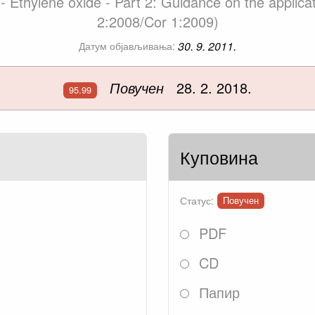
ts - Ethylene oxide - Part 2: Guidance on the appli
2:2008/Cor 1:2009)
30. 9. 2011.
Датум објављивања:
Повучен
28. 2. 2018.
95.99
Куповина
.
Статус:
Повучен
PDF
CD
Папир