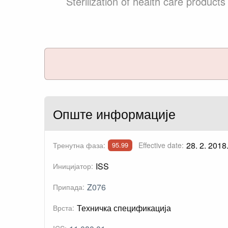
Sterilization of health care produc
Опште информације
28. 2. 2018
Тренутна фаза:
Effective date:
95.99
ISS
Иницијатор:
Z076
Припада:
Техничка спецификација
Врста: