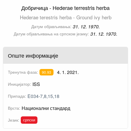
Добричица - Hederae terrestris herba
Hederae terestris herba - Ground ivy herb
31. 12. 1970.
Датум објављивања:
31. 12. 1970.
Датум објављивања на српском језику:
Опште информације
4. 1. 2021.
Тренутна фаза:
90.93
ISS
Иницијатор:
E034-7,8,15,18
Припада:
Национални стандард
Врста:
српски
Језик: