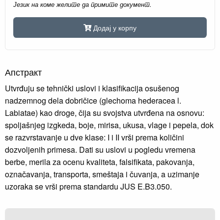
Језик на коме желите да примите документ.
Додај у корпу
Апстракт
Utvrđuju se tehnički uslovi i klasifikacija osušenog
nadzemnog dela dobričice (glechoma hederacea l.
Labiatae) kao droge, čija su svojstva utvrđena na osnovu:
spoljašnjeg izgkeda, boje, mirisa, ukusa, vlage i pepela, dok
se razvrstavanje u dve klase: I i II vrši prema količini
dozvoljenih primesa. Dati su uslovi u pogledu vremena
berbe, merila za ocenu kvaliteta, falsifikata, pakovanja,
označavanja, transporta, smeštaja i čuvanja, a uzimanje
uzoraka se vrši prema standardu JUS E.B3.050.