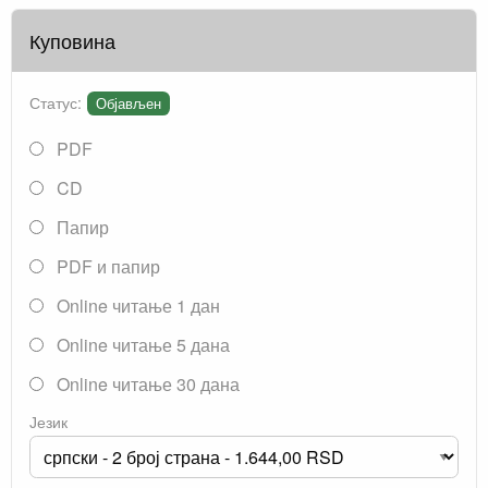
Куповина
Статус:
Објављен
PDF
CD
Папир
PDF и папир
Online читање 1 дан
Online читање 5 дана
Online читање 30 дана
Језик