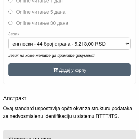
Online читање 1 дан
Online читање 5 дана
Online читање 30 дана
Језик
Језик на коме желите да примите документ.
Додај у корпу
Апстракт
Ovaj standard uspostavlja opšti okvir za strukturu podataka
za nedvosmislenu identifikaciju u sistemu RTTT/ITS.
Животни циклус