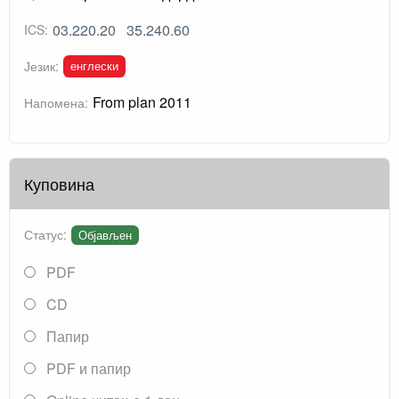
03.220.20
35.240.60
ICS:
енглески
Језик:
From plan 2011
Напомена:
Куповина
Статус:
Објављен
PDF
CD
Папир
PDF и папир