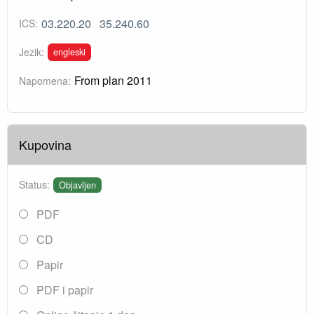
03.220.20
35.240.60
ICS:
engleski
Jezik:
From plan 2011
Napomena:
Kupovina
Status:
Objavljen
PDF
CD
Papir
PDF i papir