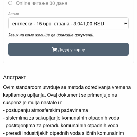
Online читање 30 дана
Језик
Језик на коме желите да примите документ.
Додај у корпу
Апстракт
Ovim standardom utvrđuje se metoda određivanja vremena
kapilarnog upijanja. Ovaj dokument se primenjuje na
suspenzije mulja nastale u:
- postupanju atmosferskim padavinama
- sistemima za sakupljanje komunalnih otpadnih voda
- postrojenjima za preradu komunalnih otpadnih voda
- preradi industrijakih otpadnih voda sličnih komunalnim