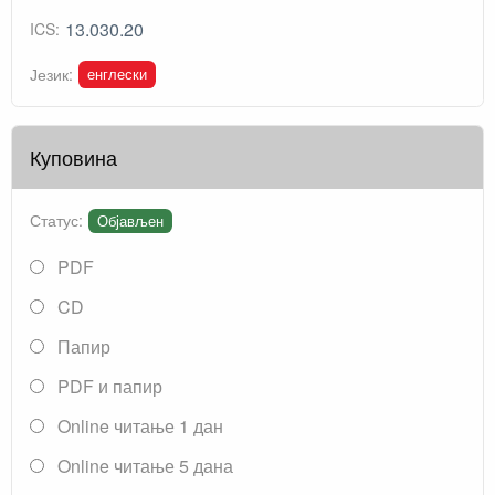
13.030.20
ICS:
енглески
Језик:
Куповина
Статус:
Објављен
PDF
CD
Папир
PDF и папир
Online читање 1 дан
Online читање 5 дана