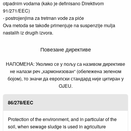
otpadnim vodama (kako je definisano Direktivom
91/271/EEC)
- postrojenjima za tretman vode za piće
Ova metoda se takođe primenjuje na suspenzije mulja
nastalih iz drugih izvora.
Повезане директиве
НАПОМЕНА: Уколико се у пољу са називом директиве
не налази реч „хармонизован“ (обележена зеленом
бојом), то значи да европски стандард није цитиран у
OJEU.
86/278/EEC
Protection of the environment, and in particular of the
soil, when sewage sludge is used in agriculture