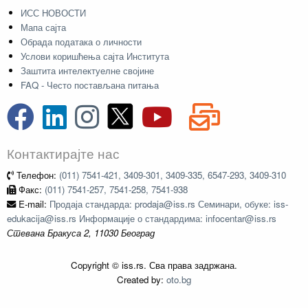
ИСС НОВОСТИ
Мапа сајта
Обрада података о личности
Услови коришћења сајта Института
Заштита интелектуелне својине
FAQ - Често постављана питања
Контактирајте нас
Телефон:
(011) 7541-421, 3409-301, 3409-335, 6547-293, 3409-310
Факс:
(011) 7541-257, 7541-258, 7541-938
E-mail:
Продаја стандарда: prodaja@iss.rs Семинари, обуке: iss-
edukacija@iss.rs Информације о стандардима: infocentar@iss.rs
Стевана Бракуса 2, 11030 Београд
Copyright © iss.rs. Сва права задржана.
Created by:
oto.bg