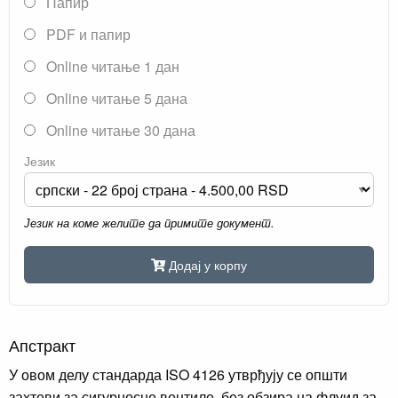
Папир
PDF и папир
Online читање 1 дан
Online читање 5 дана
Online читање 30 дана
Језик
Језик на коме желите да примите документ.
Додај у корпу
Апстракт
У овом делу стандарда ISO 4126 утврђују се општи
захтеви за сигурносне вентиле, без обзира на флуид за