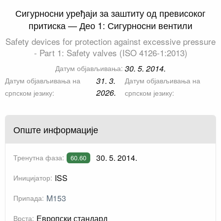
Сигурносни уређаји за заштиту од превисоког
притиска — Део 1: Сигурносни вентили
Safety devices for protection against excessive pressure
- Part 1: Safety valves (ISO 4126-1:2013)
30. 5. 2014.
Датум објављивања:
31. 3.
Датум објављивања на
Датум објављивања на
2026.
српском језику:
српском језику:
Опште информације
30. 5. 2014.
Тренутна фаза:
60.60
ISS
Иницијатор:
M153
Припада:
Европски стандард
Врста: