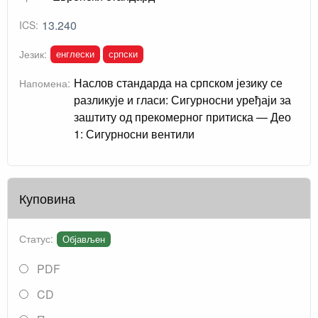
13.240
ICS:
енглески
српски
Језик:
Наслов стандарда на српском језику се
Напомена:
разликује и гласи: Сигурносни уређаји за
заштиту од прекомерног притиска — Део
1: Сигурносни вентили
Куповина
Статус:
Објављен
PDF
CD