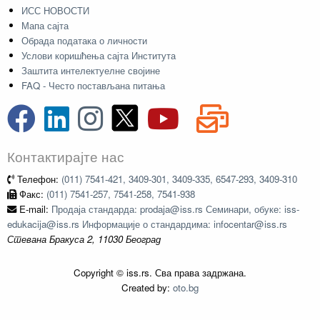
ИСС НОВОСТИ
Мапа сајта
Обрада података о личности
Услови коришћења сајта Института
Заштита интелектуелне својине
FAQ - Често постављана питања
Контактирајте нас
Телефон:
(011) 7541-421, 3409-301, 3409-335, 6547-293, 3409-310
Факс:
(011) 7541-257, 7541-258, 7541-938
E-mail:
Продаја стандарда: prodaja@iss.rs Семинари, обуке: iss-
edukacija@iss.rs Информације о стандардима: infocentar@iss.rs
Стевана Бракуса 2, 11030 Београд
Copyright © iss.rs. Сва права задржана.
Created by:
oto.bg