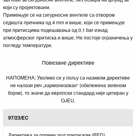
који су пројектовани.
Примењује се на сигурносне вентиле са отвором
седишта пречника од 4 mm и више, који се примењује
при притисцима подешавања од 0,1 bar изнад
атмосферског притиска и више. Не постоје ограничења у
погледу температуре.
Повезане директиве
НАПОМЕНА: Уколико се у пољу са називом директиве
не налази реч „хармонизован“ (обележена зеленом
бојом), то значи да европски стандард није цитиран у
OJEU.
97/23/EC
Директива за опрему под притиском (PED)