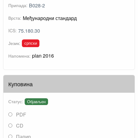
B028-2
Припада:
Међународни стандард
Врста:
75.180.30
ICS:
српски
Језик:
plan 2016
Напомена:
Куповина
Статус:
Објављен
PDF
CD
Папир