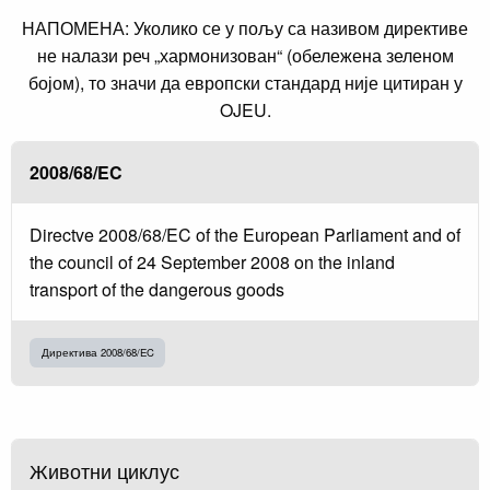
НАПОМЕНА: Уколико се у пољу са називом директиве
не налази реч „хармонизован“ (обележена зеленом
бојом), то значи да европски стандард није цитиран у
OJEU.
2008/68/EC
Directve 2008/68/EC of the European Parliament and of
the council of 24 September 2008 on the inland
transport of the dangerous goods
Директива 2008/68/EC
Животни циклус