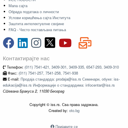
Мапа сајта
Обрада података о личности
Услови коришћења сајта Института
Заштита интелектуелне својине
FAQ - Често постављана питања
Контактирајте нас
Телефон:
(011) 7541-421, 3409-301, 3409-335, 6547-293, 3409-310
Факс:
(011) 7541-257, 7541-258, 7541-938
E-mail:
Продаја стандарда: prodaja@iss.rs Семинари, обуке: iss-
edukacija@iss.rs Информације о стандардима: infocentar@iss.rs
Стевана Бракуса 2, 11030 Београд
Copyright © iss.rs. Сва права задржана.
Created by:
oto.bg
Пријавите се