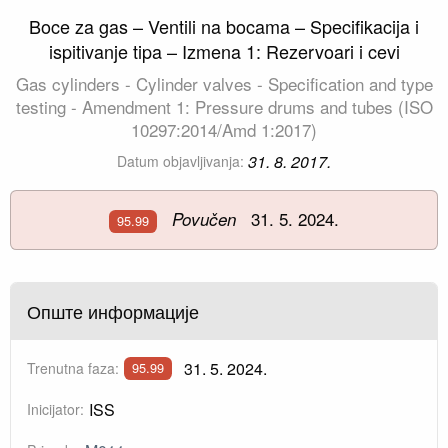
Boce za gas – Ventili na bocama – Specifikacija i
ispitivanje tipa – Izmena 1: Rezervoari i cevi
Gas cylinders - Cylinder valves - Specification and type
testing - Amendment 1: Pressure drums and tubes (ISO
10297:2014/Amd 1:2017)
31. 8. 2017.
Datum objavljivanja:
31. 5. 2024.
Povučen
95.99
Опште информације
31. 5. 2024.
Trenutna faza:
95.99
ISS
Inicijator: