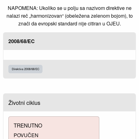
NAPOMENA: Ukoliko se u polju sa nazivom direktive ne
nalazi reč „harmonizovan“ (obeležena zelenom bojom), to
znači da evropski standard nije citiran u OJEU.
2008/68/EC
Direktiva 2008/68/EC
Životni ciklus
TRENUTNO
POVUČEN