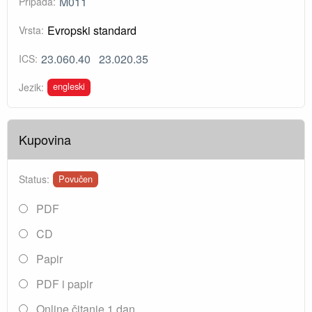
M011
Pripada:
Evropski standard
Vrsta:
23.060.40
23.020.35
ICS:
engleski
Jezik:
Kupovina
Status:
Povučen
PDF
CD
Papir
PDF i papir
Online čitanje 1 dan