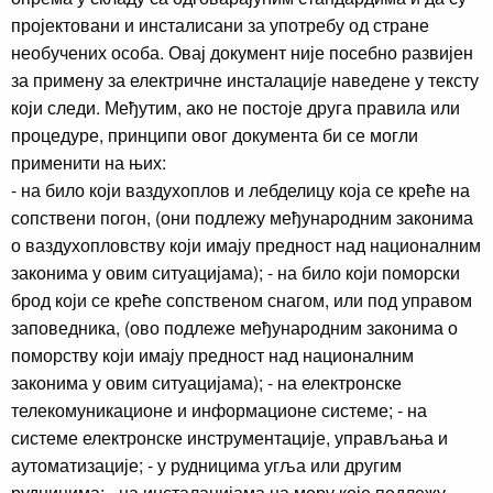
пројектовани и инсталисани за употребу од стране
необучених особа. Овај документ није посебно развијен
за примену за електричне инсталације наведене у тексту
који следи. Међутим, ако не постоје друга правила или
процедуре, принципи овог документа би се могли
применити на њих:
- на било који ваздухоплов и лебделицу која се креће на
сопствени погон, (они подлежу међународним законима
о ваздухопловству који имају предност над националним
законима у овим ситуацијама); - на било који поморски
брод који се креће сопственом снагом, или под управом
заповедника, (ово подлеже међународним законима о
поморству који имају предност над националним
законима у овим ситуацијама); - на електронске
телекомуникационе и информационе системе; - на
системе електронске инструментације, управљања и
аутоматизације; - у рудницима угља или другим
рудницима; - на инсталацијама на мору које подлежу