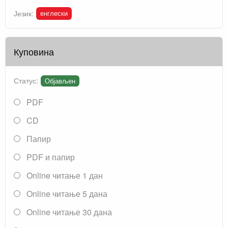
енглески
Језик:
Куповина
Статус:
Објављен
PDF
CD
Папир
PDF и папир
Online читање 1 дан
Online читање 5 дана
Online читање 30 дана