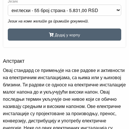
Језик
Језик на коме желите да примите документ.
Додај у корпу
Апстракт
Овај стандард се примењује на све радове и активности
на електричним инсталацијама, са њима или у њиховој
близини. Ти радови се односе на електричне инсталације
малог напона до и укључујући високи напон. Овај
последњи термин укључује оне нивое који се обично
називају средњим и високим напоном. Ове електричне
инсталације су пројектоване за производњу, пренос,
конверзију, дистрибуцију и употребу електричне
енергије. Неке од ових електричних инсталација су