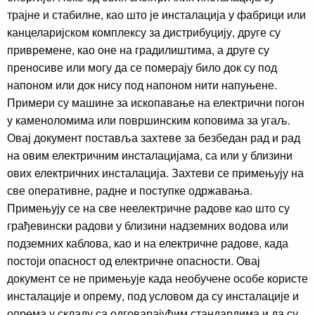
трајне и стабилне, као што је инсталација у фабрици или
канцеларијском комплексу за дистрибуцију, друге су
привремене, као оне на градилиштима, а друге су
преносиве или могу да се померају било док су под
напоном или док нису под напоном нити напуњене.
Примери су машине за ископавање на електрични погон
у каменоломима или површинским коповима за угаљ.
Овај документ поставља захтеве за безбедан рад и рад
на овим електричним инсталацијама, са или у близини
ових електричних инсталација. Захтеви се примењују на
све оперативне, радне и поступке одржавања.
Примењују се на све неелектричне радове као што су
грађевински радови у близини надземних водова или
подземних каблова, као и на електричне радове, када
постоји опасност од електричне опасности. Овај
документ се не примењује када необучене особе користе
инсталације и опрему, под условом да су инсталације и
опрема у складу са одговарајућим стандардима и да су