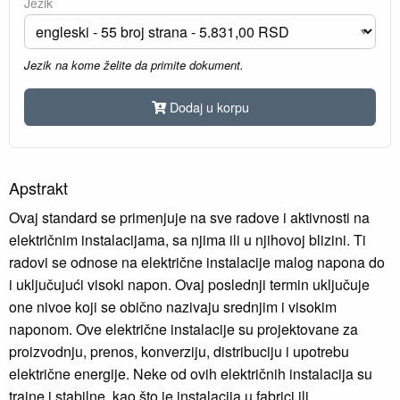
Jezik
Jezik na kome želite da primite dokument.
Dodaj u korpu
Apstrakt
Ovaj standard se primenjuje na sve radove i aktivnosti na
električnim instalacijama, sa njima ili u njihovoj blizini. Ti
radovi se odnose na električne instalacije malog napona do
i uključujući visoki napon. Ovaj poslednji termin uključuje
one nivoe koji se obično nazivaju srednjim i visokim
naponom. Ove električne instalacije su projektovane za
proizvodnju, prenos, konverziju, distribuciju i upotrebu
električne energije. Neke od ovih električnih instalacija su
trajne i stabilne, kao što je instalacija u fabrici ili