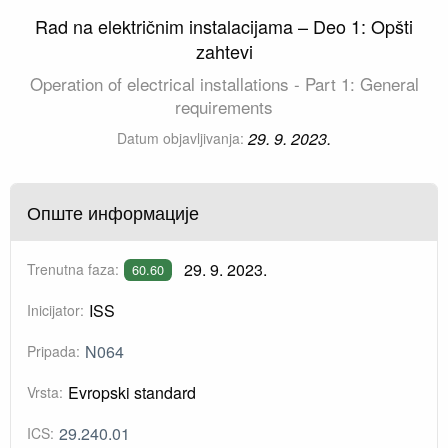
Rad na električnim instalacijama – Deo 1: Opšti
zahtevi
Operation of electrical installations - Part 1: General
requirements
29. 9. 2023.
Datum objavljivanja:
Опште информације
29. 9. 2023.
Trenutna faza:
60.60
ISS
Inicijator:
N064
Pripada:
Evropski standard
Vrsta:
29.240.01
ICS: