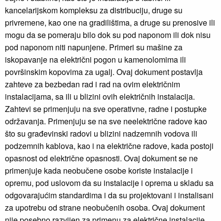
kancelarijskom kompleksu za distribuciju, druge su
privremene, kao one na gradilištima, a druge su prenosive ili
mogu da se pomeraju bilo dok su pod naponom ili dok nisu
pod naponom niti napunjene. Primeri su mašine za
iskopavanje na električni pogon u kamenolomima ili
površinskim kopovima za ugalj. Ovaj dokument postavlja
zahteve za bezbedan rad i rad na ovim električnim
instalacijama, sa ili u blizini ovih električnih instalacija.
Zahtevi se primenjuju na sve operativne, radne i postupke
održavanja. Primenjuju se na sve neelektrične radove kao
što su građevinski radovi u blizini nadzemnih vodova ili
podzemnih kablova, kao i na električne radove, kada postoji
opasnost od električne opasnosti. Ovaj dokument se ne
primenjuje kada neobučene osobe koriste instalacije i
opremu, pod uslovom da su instalacije i oprema u skladu sa
odgovarajućim standardima i da su projektovani i instalisani
za upotrebu od strane neobučenih osoba. Ovaj dokument
nije posebno razvijen za primenu za električne instalacije