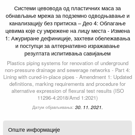
Системи цевовода од пластичних маса за
обнављање мрежа за подземно одводњавање и
канализацију без притиска – Део 4: Облагање
цевима које су умрежене на лицу места - Измена
1: Ажуриране дефиниције, захтеви обележавања
и поступци за алтернативно изражавање
резултата испитивања савијањем
Plastics piping systems for renovation of underground
non-pressure drainage and sewerage networks - Part 4:
Lining with cured-in-place pipes - Amendment 1: Updated
definitions, marking requirements and procedure for
alternative expression of flexural test results (ISO
11296-4:2018/Amd 1:2021)
30. 11. 2021.
Датум објављивања:
Опште информације