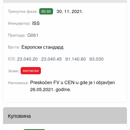
30. 11. 2021.
Тренутна фаза:
60.60
ISS
Иницијатор:
G061
Припада:
Европски стандард
Врста:
23.040.20
23.040.45
91.140.80
93.030
ICS:
енглески
Језик:
Preskočen FV u CEN-u gde je i objavljen
Напомена:
26.05.2021. godine.
Куповина