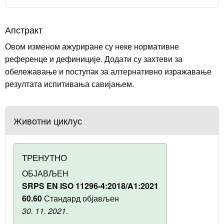
Апстракт
Овом изменом ажуриране су неке нормативне
референце и дефиниције. Додати су захтеви за
обележавање и поступак за алтернативно изражавање
резултата испитивања савијањем.
Животни циклус
ТРЕНУТНО
ОБЈАВЉЕН
SRPS EN ISO 11296-4:2018/A1:2021
60.60
Стандард објављен
30. 11. 2021.