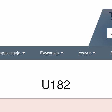
ардизација
Едукација
Услуге
U182