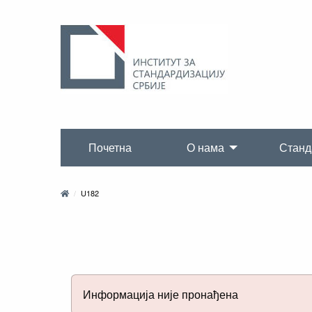
Почетна
О нама
Станд
U182
Информација није пронађена