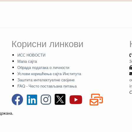
Корисни линкови
ИСС НОВОСТИ
Мапа сајта
3
Обрада података о личности
Услови коришћења сајта Института
Заштита интелектуелне својине
о
FAQ - Често постављана питања
i
С
адржана.