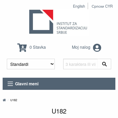
English
Српски CYR
0 Stavka
Moj nalog
Glavni meni
U182
U182