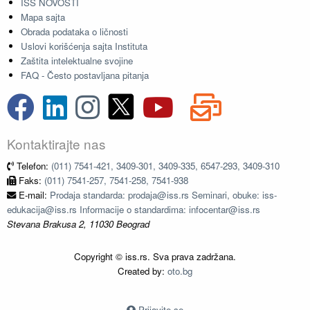
ISS NOVOSTI
Mapa sajta
Obrada podataka o ličnosti
Uslovi korišćenja sajta Instituta
Zaštita intelektualne svojine
FAQ - Često postavljana pitanja
Kontaktirajte nas
Telefon:
(011) 7541-421, 3409-301, 3409-335, 6547-293, 3409-310
Faks:
(011) 7541-257, 7541-258, 7541-938
E-mail:
Prodaja standarda: prodaja@iss.rs Seminari, obuke: iss-
edukacija@iss.rs Informacije o standardima: infocentar@iss.rs
Stevana Brakusa 2, 11030 Beograd
Copyright © iss.rs. Sva prava zadržana.
Created by:
oto.bg
Prijavite se