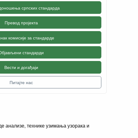
доношења српских стандарда
Превод пројекта
нак комисије за стандарде
Објављени стандарди
Вести и догађаји
Питајте нас
е анализе, технике узимања узорака и