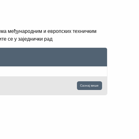
рема међународним и европских техничким
те се у заједнички рад
Сазнај више