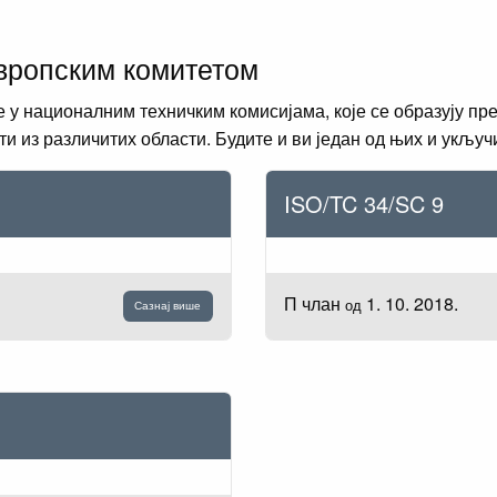
вропским комитетом
е у националним техничким комисијама, које се образују п
 из различитих области. Будите и ви један од њих и укључи
ISO/TC 34/SC 9
П члан
1. 10. 2018.
од
Сазнај више