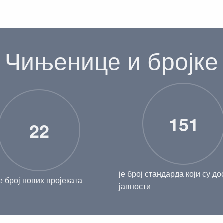
Чињенице и бројке
151
22
је број стандарда који су д
је број нових пројеката
јавности