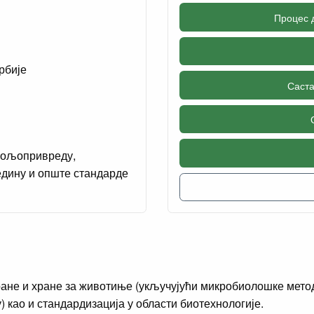
Процес 
рбије
Саста
пољопривреду,
едину и опште стандарде
ране и хране за животиње (укључујући микробиолошке метод
 као и стандардизација у области биотехнологије.