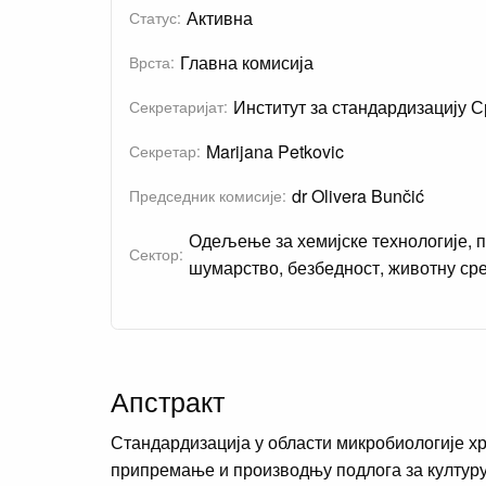
Активна
Статус:
Главна комисија
Врста:
Институт за стандардизацију С
Секретаријат:
Marijana Petkovic
Секретар:
dr Olivera Bunčić
Председник комисије:
Одељење за хемијске технологије, 
Сектор:
шумарство, безбедност, животну ср
Апстракт
Стандардизација у области микробиологије х
припремање и производњу подлога за културу)