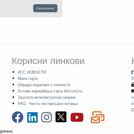
Сазнај више
Корисни линкови
ИСС НОВОСТИ
Мапа сајта
3
Обрада података о личности
Услови коришћења сајта Института
Заштита интелектуелне својине
о
FAQ - Често постављана питања
i
С
адржана.