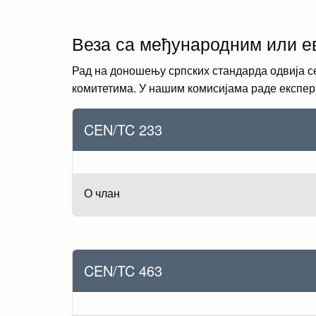
Веза са међународним или е
Рад на доношењу српских стандарда одвија с
комитетима. У нашим комисијама раде експерти
CEN/TC 233
О члан
CEN/TC 463