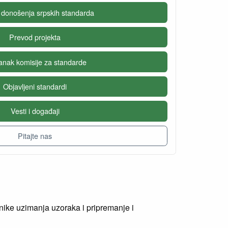
 donošenja srpskih standarda
Prevod projekta
anak komisije za standarde
Objavljeni standardi
Vesti i događaji
Pitajte nas
hnike uzimanja uzoraka i pripremanje i