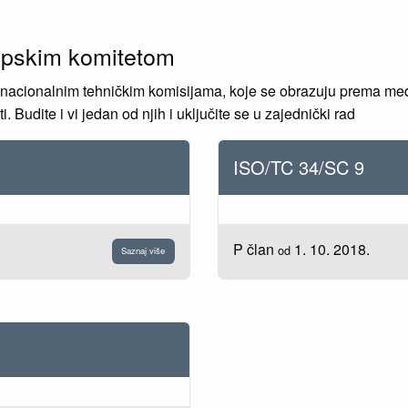
opskim komitetom
 nacionalnim tehničkim komisijama, koje se obrazuju prema me
. Budite i vi jedan od njih i uključite se u zajednički rad
ISO/TC 34/SC 9
P član
1. 10. 2018.
od
Saznaj više