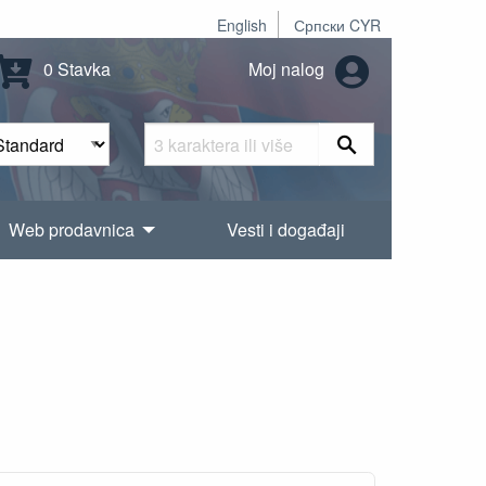
English
Српски CYR
0 Stavka
Moj nalog
Web prodavnica
Vesti i događaji