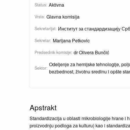
Aktivna
Status:
Glavna komisija
Vrsta:
Институт за стандардизацију Срб
Sekretarijat:
Marijana Petkovic
Sekretar:
dr Olivera Bunčić
Predsednik komisije:
Odeljenje za hemijske tehnologije, polj
Sektor:
bezbednost, životnu sredinu i opšte st
Apstrakt
Standardizacija u oblasti mikrobiologije hrane i 
proizvodnju podloga za kulturu) kao i standardizac