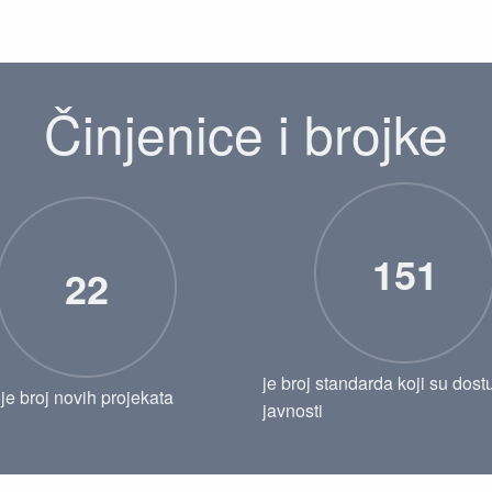
Činjenice i brojke
151
22
je broj standarda koji su dost
je broj novih projekata
javnosti