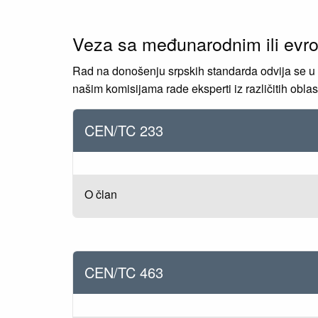
Veza sa međunarodnim ili evr
Rad na donošenju srpskih standarda odvija se u
našim komisijama rade eksperti iz različitih oblasti
CEN/TC 233
O član
CEN/TC 463