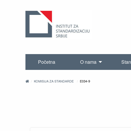
Početna
O nama
Stan
KOMISIJA ZA STANDARDE
E034-9