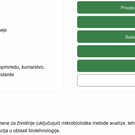
Proces
ије
Sast
oprivredu, šumarstvo,
andarde
hrane za životinje (uključujući mikrobiološke metode analize, te
ija u oblasti biotehnologije.