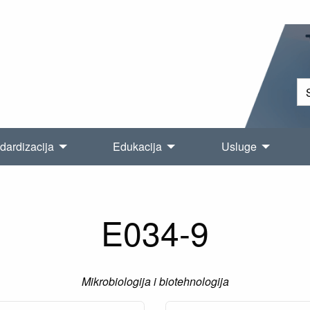
dardizacija
Edukacija
Usluge
E034-9
Mikrobiologija i biotehnologija