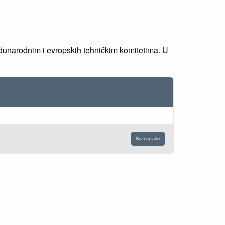
đunarodnim i evropskih tehničkim komitetima. U
Saznaj više