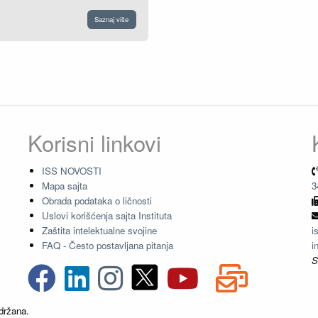
Saznaj više
Korisni linkovi
ISS NOVOSTI
Mapa sajta
3
Obrada podataka o ličnosti
Uslovi korišćenja sajta Instituta
Zaštita intelektualne svojine
i
FAQ - Često postavljana pitanja
i
S
držana.