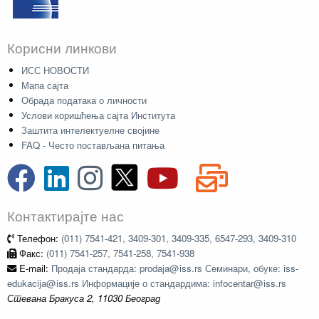
Корисни линкови
ИСС НОВОСТИ
Мапа сајта
Обрада података о личности
Услови коришћења сајта Института
Заштита интелектуелне својине
FAQ - Често постављана питања
Контактирајте нас
Телефон:
(011) 7541-421, 3409-301, 3409-335, 6547-293, 3409-310
Факс:
(011) 7541-257, 7541-258, 7541-938
E-mail:
Продаја стандарда: prodaja@iss.rs Семинари, обуке: iss-
edukacija@iss.rs Информације о стандардима: infocentar@iss.rs
Стевана Бракуса 2, 11030 Београд