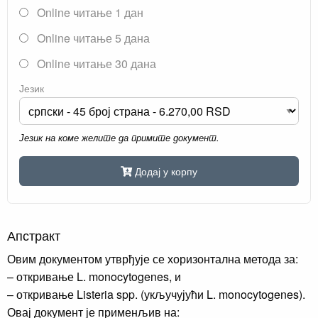
Online читање 1 дан
Online читање 5 дана
Online читање 30 дана
Језик
Језик на коме желите да примите документ.
Додај у корпу
Апстракт
Овим документом утврђује се хоризонтална метода за:
– откривање L. monocytogenes, и
– откривање Listeria spp. (укључујући L. monocytogenes).
Овај документ је применљив на: