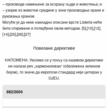
– производе намењене за исхрану људи и животиња; и
– узорке из животне средине у зони производње хране и
руковања храном.
Могуће је да неке накнадно описане врсте Listeria неће
бити откривене и потврђене овом методом. [5],[10],[12],
[14],[25],[26],[27]
Повезане директиве
НАПОМЕНА: Уколико се у пољу са називом директиве
не налази реч „хармонизован“ (обележена зеленом
бојом), то значи да европски стандард није цитиран у
OJEU.
882/2004