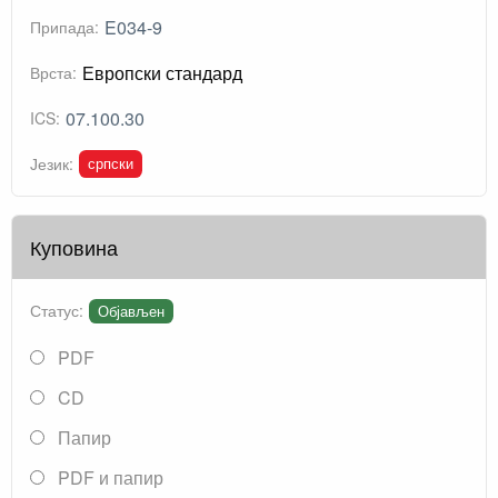
E034-9
Припада:
Европски стандард
Врста:
07.100.30
ICS:
српски
Језик:
Куповина
Статус:
Објављен
PDF
CD
Папир
PDF и папир