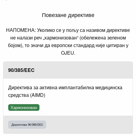
Повезане директиве
НАПОМЕНА: Уколико се у пољу са називом директиве
не налази реч „хармонизован“ (обележена зеленом
бојом), то значи да европски стандард није цитиран у
OJEU.
90/385/EEC
Директива за активна имплантабилна медицинска
средства (AIMD)
Хармонизован
Директива 90/385/EEC