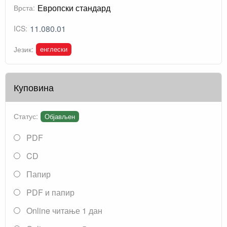
Европски стандард
Врста:
11.080.01
ICS:
енглески
Језик:
Куповина
Статус:
Објављен
PDF
CD
Папир
PDF и папир
Online читање 1 дан