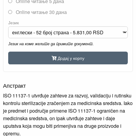
Online читање 5 дана
Online читање 30 дана
Језик
Језик на коме желите да примите документ.
Додај у корпу
Апстракт
ISO 11137-1 utvrđuje zahteve za razvoj, validaciju i rutinsku
kontrolu sterilizacije zračenjem za medicinska sredstva. Iako
je predmet i područje primene ISO 11137-1 ograničen na
medicinska sredstva, on ipak utvrđuje zahteve i daje
uputstva koja mogu biti primenjiva na druge proizvode i
opremu.