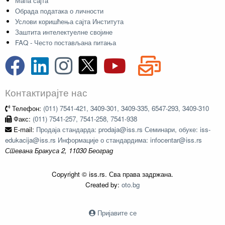
Мапа сајта
Обрада података о личности
Услови коришћења сајта Института
Заштита интелектуелне својине
FAQ - Често постављана питања
Контактирајте нас
Телефон:
(011) 7541-421, 3409-301, 3409-335, 6547-293, 3409-310
Факс:
(011) 7541-257, 7541-258, 7541-938
E-mail:
Продаја стандарда: prodaja@iss.rs Семинари, обуке: iss-
edukacija@iss.rs Информације о стандардима: infocentar@iss.rs
Стевана Бракуса 2, 11030 Београд
Copyright © iss.rs. Сва права задржана.
Created by:
oto.bg
Пријавите се