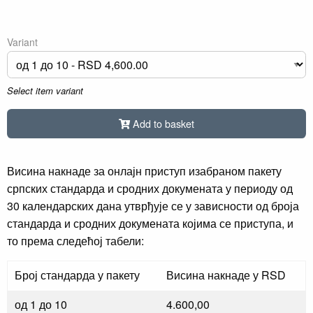
Variant
Select item variant
Add to basket
Висина накнаде за онлајн приступ изабраном пакету
српских стандарда и сродних докумената у периоду од
30 календарских дана утврђује се у зависности од броја
стандарда и сродних докумената којима се приступа, и
то према следећој табели:
Број стандарда у пакету
Висина накнаде у RSD
од 1 до 10
4.600,00