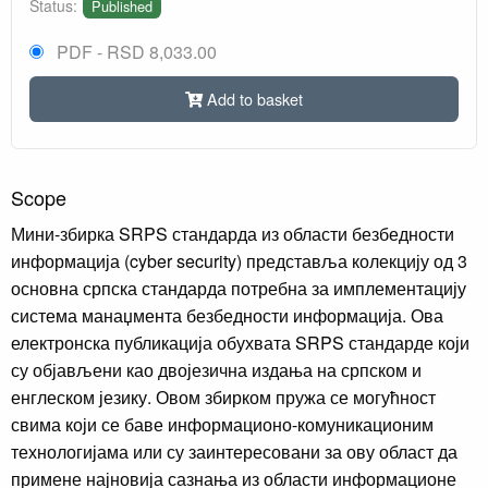
Status:
Published
PDF - RSD 8,033.00
Add to basket
Scope
Мини-збирка SRPS стандарда из области безбедности
информација (cyber security) представља колекцију од 3
основна српска стандарда потребна за имплементацију
система манаџмента безбедности информација. Ова
електронска публикација обухвата SRPS стандарде који
су објављени као двојезична издања на српском и
енглеском језику. Овом збирком пружа се могућност
свима који се баве информационо-комуникационим
технологијама или су заинтересовани за ову област да
примене најновија сазнања из области информационе