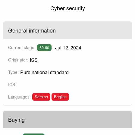
Cyber security
General information
Jul 12, 2024
Current stage:
60.60
ISS
Originator:
Pure national standard
Type:
ICS:
Serbian
English
Languages:
Buying