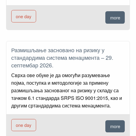
one day
more
Размишљање засновано на ризику у
стандардима система менаџмента – 29.
септембар 2026.
Сврха ове обуке је да омогући разумевањe
појма, поступка и методологије за примену
размишљања заснованог на ризику у складу са
тачком 6.1 стандарда SRPS ISO 9001:2015, као и
другим сртандардима система менаџмента.
one day
more