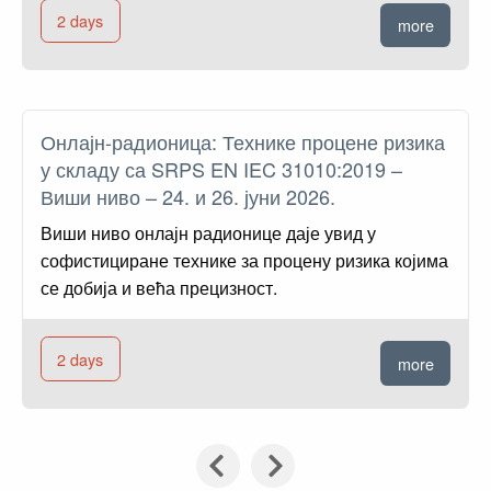
2 days
more
Онлајн-радионица: Технике процене ризика
у складу са SRPS EN IEC 31010:2019 –
Виши ниво – 24. и 26. јуни 2026.
Виши ниво онлајн радионице даје увид у
софистициране технике за процену ризика којима
се добија и већа прецизност.
2 days
more