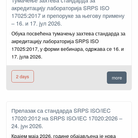
акредитацију лабораторија SRPS ISO
17025:2017 и препоруке за његову примену
– 16. и 17. јул 2026.
Обука посвећена тумачењу захтева стандарда за
акредитацију лабораторија SRPS ISO
17025:2017, у форми вебинара, oдржава се 16. и
17. јулa 2026.
2 days
more
Прелазак са стандарда SRPS ISO/IEC
17020:2012 на SRPS ISO/IEC 17020:2026 –
24. јун 2026.
Крајем маја 2026. године обајављена је нова