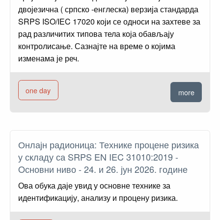
двојезична ( српско -енглеска) верзија стандарда
SRPS ISO/IEC 17020 који се односи на захтеве за
рад различитих типова тела која обављају
контролисање. Сазнајте на време о којима
изменама је реч.
one day
more
Онлајн радионица: Технике процене ризика
у складу са SRPS EN IEC 31010:2019 -
Oсновни ниво - 24. и 26. јун 2026. године
Ова обука даје увид у основне технике за
идентификацију, анализу и процену ризика.