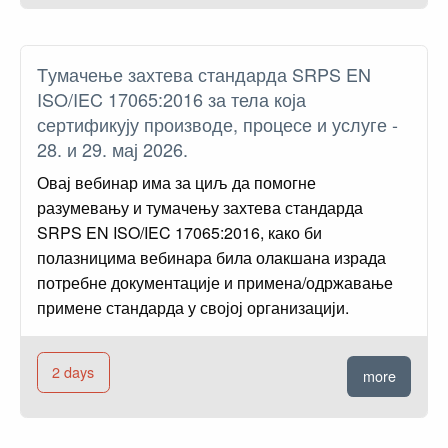
Tумачење захтева стандарда SRPS EN
ISO/IEC 17065:2016 за тела која
сертификују производе, процесе и услуге -
28. и 29. мај 2026.
Овај вебинар има за циљ да помогне
разумевању и тумачењу захтева стандарда
SRPS EN ISO/IEC 17065:2016, како би
полазницима вебинара била олакшана израда
потребне документације и примена/одржавање
примене стандарда у својој организацији.
2 days
more