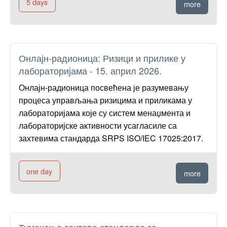
5 days
more
Онлајн-радионица: Ризици и прилике у
лабораторијама - 15. април 2026.
Онлајн-радионица посвећена је разумевању
процеса управљања ризицима и приликама у
лабораторијама које су систем менаџмента и
лабораторијске активности усагласиле са
захтевима стандарда SRPS ISO/IEC 17025:2017.
one day
more
Тумачење захтева стандарда за