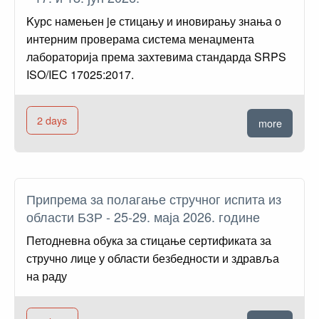
Kурс намењен je стицању и иновирању знања о
интерним проверама система менаџмента
лабораторија према захтевима стандарда SRPS
ISO/IEC 17025:2017.
2 days
more
Припрема за полагање стручног испита из
области БЗР - 25-29. маја 2026. године
Петодневна обука за стицање сертификата за
стручно лице у области безбедности и здравља
на раду