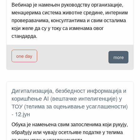
Вебинар је намењен руководству организације,
менаџерима система животне средине, интерним
проверавачима, консултантима и свим осталима
који желе да су у току са изменама овог
стандарда.
one day
more
Дигитализација, безбедност информација и
коришћење AI (вештачке интелигенције) у
ТОУ (телима за оцењивање усаглашености)
- 12.јун
Обука је намењена свим запосленима који рукују,
обрађују или чувају осетљиве податке у телима
за оцењивање усаглашености