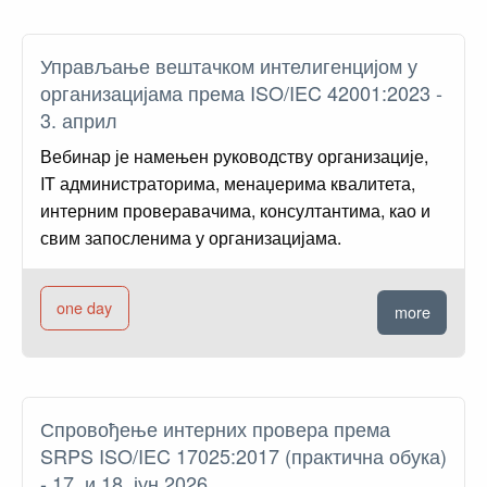
Управљање вештачком интелигенцијом у
организацијама према ISO/IEC 42001:2023 -
3. април
Вебинар је намењен руководству организације,
IT администраторима, менаџерима квалитета,
интерним проверавачима, консултантима, као и
свим запосленима у организацијама.
one day
more
Спровођење интерних провера према
SRPS ISO/IEC 17025:2017 (практична обука)
- 17. и 18. јун 2026.