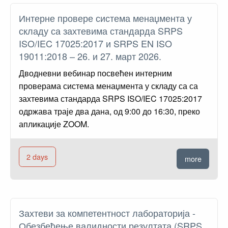
Интерне провере система менаџмента у
складу са захтевима стандарда SRPS
ISO/IEC 17025:2017 и SRPS EN ISO
19011:2018 – 26. и 27. март 2026.
Дводневни вебинар посвећен интерним
проверама система менаџмента у складу са са
захтевима стандарда SRPS ISO/IEC 17025:2017
одржава траје два дана, од 9:00 до 16:30, преко
апликације ZOOM.
2 days
more
Захтеви за компетентност лабораторија -
Обезбеђење валидности резултата (SRPS