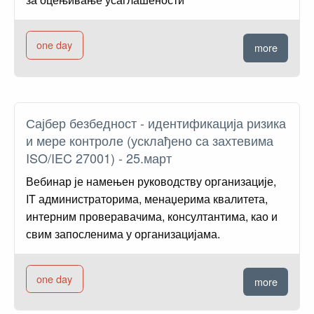
one day
more
Сајбер безбедност - идентификација ризика
и мере контроле (усклађено са захтевима
ISO/IEC 27001) - 25.март
Вебинар је намењен руководству организације,
IT администраторима, менаџерима квалитета,
интерним проверавачима, консултантима, као и
свим запосленима у организацијама.
one day
more