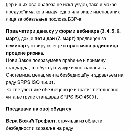
(јер и њих ова обавеза не искључује), тако и макро
предузећима која имају једно или више именованих
лица за обављање послова БЗР-a.
Прва четири дана су у форми вебинара (3, 4, 5, 6.
март)
, док је
пети дан (7. март)
предвиђен за
семинар
у оквиру којег је и
практична радионица
процене ризика.
Нови Закон подразумева праћење и примену
стандарда, те обука укључује и упознавање са
Системима менаџмента безбедношћу и здрављем на
раду SRPS ISO 45001.
За све учеснике обезбеђено је и гратис петодневно
читање групе стандарда SRPS ISO 45001.
Предавачи на овој обуци су
:
Вера Божић Трефалт
, стручњак из области
безбедност и здравље на раду