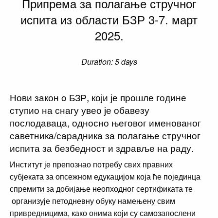
Припрема за полагање стручног
испита из области БЗР 3-7. март
2025.
Duration: 5 days
Нови закон o БЗР, који је прошле године
ступио на снагу увео је обавезу
послодаваца, односно његовог именованог
саветника/сарадника за полагање стручног
испита за безбедност и здравље на раду.
Институт је препознао потребу свих правних
субјеката за опсежном едукацијом која ће појединца
спремити за добијање неопходног сертификата те
организује петодневну обуку намењену свим
привредницима, како онима који су самозапослени