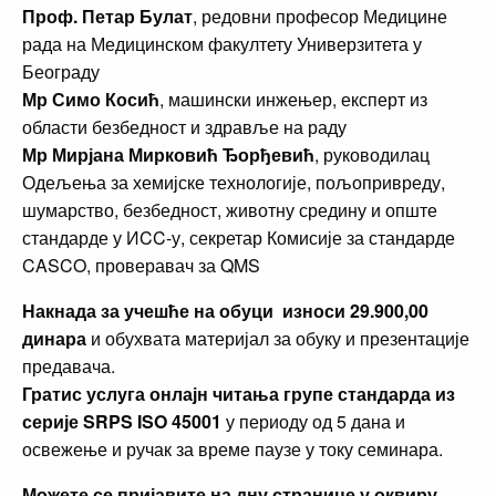
Проф. Петар Булат
, редовни професор Медицине
рада на Медицинском факултету Универзитета у
Београду
Мр Симо Косић
, машински инжењер, експерт из
области безбедност и здравље на раду
Мр Мирјана Мирковић Ђорђевић
, руководилац
Одељења за хемијске технологије, пољопривреду,
шумарство, безбедност, животну средину и опште
стандарде у ИCC-у, секретар Комисије за стандарде
CASCO, проверавач за QMS
Накнада за учешће на обуци износи 29.900,00
динара
и обухвата материјал за обуку и презентације
предавача.
Гратис услуга онлајн читања групе стандарда из
серије SRPS ISO 45001
у периоду од 5 дана и
освежење и ручак за време паузе у току семинара.
Можете се пријавите на дну странице у оквиру