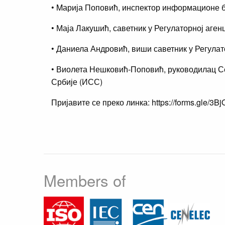
• Mарија Поповић, инспектор информационе б
• Маја Лакушић, саветник у Регулаторној аген
• Даниела Андровић, виши саветник у Регулат
• Виолета Нешковић-Поповић, руководилац Се
Србије (ИСС)
Пријавите се преко линка: https://forms.gle/
Members of