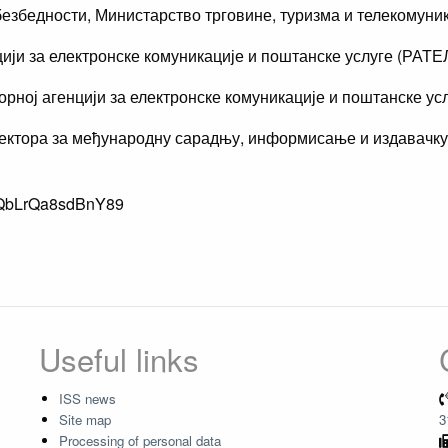
езбедности, Министарство трговине, туризма и телекомуни
цији за електронске комуникације и поштанске услуге (РАТЕ
орној агенцији за електронске комуникације и поштанске ус
ктора за међународну сарадњу, информисање и издавачку д
3BjQbLrQa8sdBnY89
Useful links
ISS news
Site map
3
Processing of personal data