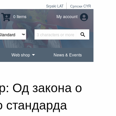
Srpski LAT
Српски CYR
0 Items
My account
Web shop
News & Events
р: Од закона о
о стандарда