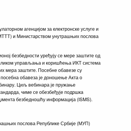
латорном агенцијом за електронске услуге и
 (МТТТ) и Министарством унутрашњих послова
ионој безбедности уређују се мере заштите од
риликом управљања и коришћења ИКТ система
их мера заштите. Посебне обавезе су
ја посебна обавеза је доношење Акта о
вебинару. Циљ вебинара је пружање
тандарда, чиме се обезбеђује подршка
аџмента безбедношћу информација (ISMS).
трашњих послова Републике Србије (МУП)