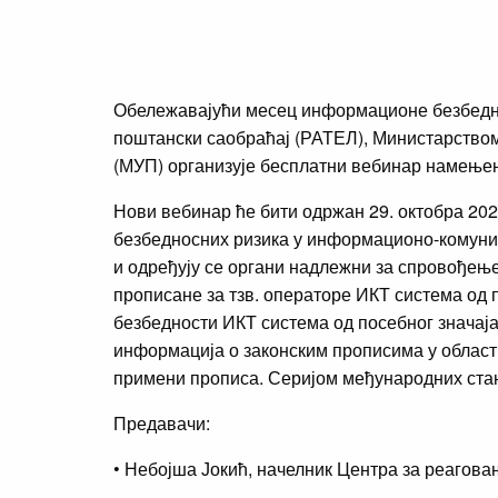
Обележавајући месец информационе безбеднос
поштански саобраћај (РАТЕЛ), Министарством
(МУП) организује бесплатни вебинар намење
Нови вебинар ће бити одржан 29. октобра 202
безбедносних ризика у информационо-комуни
и одређују се органи надлежни за спровођењ
прописане за тзв. операторе ИКТ система од п
безбедности ИКТ система од посебног значаја
информација о законским прописима у област
примени прописа. Серијом међународних ста
Предавачи:
• Небојша Јокић, начелник Центра за реагов