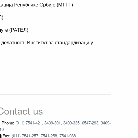
кација Републике Србије (МТТТ)
Л)
луге (РАТЕЛ)
елатност, Институт за стандардизацију
Contact us
Phone:
(011) 7541-421, 3409-301, 3409-335, 6547-293, 3409-
10
Fax:
(011) 7541-257, 7541-258, 7541-938