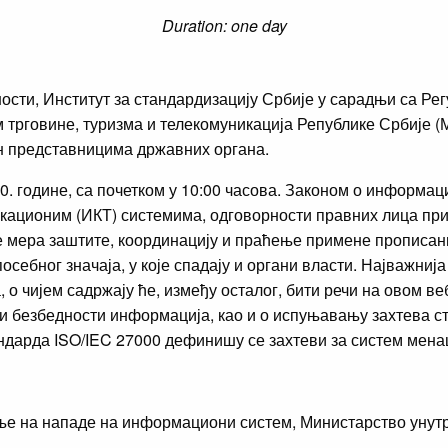
Duration: one day
ти, Институт за стандардизацију Србије у сарадњи са Регу
 трговине, туризма и телекомуникација Републике Србије
н представницима државних органа.
0. године, са почетком у 10:00 часова. Законом о информац
кационим (ИКТ) системима, одговорности правних лица п
е мера заштите, координацију и праћење примене прописан
осебног значаја, у које спадају и органи власти. Најважни
, о чијем садржају ће, између осталог, бити речи на овом 
и безбедности информација, као и о испуњавању захтева с
ндарда ISO/IEC 27000 дефинишу се захтеви за систем мен
ање на нападе на информациони систем, Министарство уну