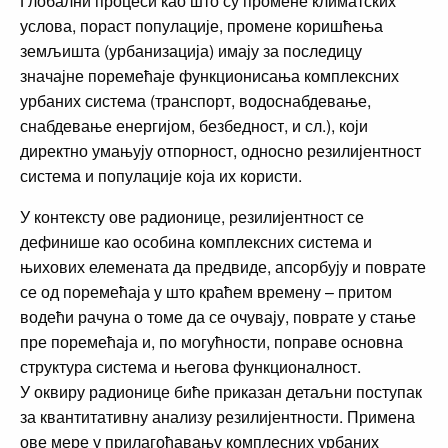
Глобални процеси као што су промене климатских
услова, пораст популације, промене коришћења
земљишта (урбанизација) имају за последицу
значајне поремећаје функционисања комплексних
урбаних система (транспорт, водоснабдевање,
снабдевање енергијом, безбедност, и сл.), који
директно умањују отпорност, односно резилијентност
система и популације која их користи.
У контексту ове радионице, резилијентност се
дефинише као особина комплексних система и
њихових елемената да предвиде, апсорбују и поврате
се од поремећаја у што краћем времену – притом
водећи рачуна о томе да се очувају, поврате у стање
пре поремећаја и, по могућности, поправе основна
структура система и његова функционалност.
У оквиру радионице биће приказан детаљни поступак
за квантитативну анализу резилијентности. Примена
ове мере у прилагођавању комплесних урбаних