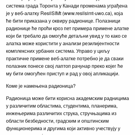
система града Торонта у Канади променама уграђена
је у веб-алатку ResilSIMt (www.resilsimt-uwo.ca), која
ће бити приказана у оквиру радионице. Полазници
радионице ће проћи кроз пет примера примене алатке
који би требало да омогуће детаљни увид у то како се
алатка може користити у анализи резилијентности
комплексних урбаних система. Управо у циљу
практичне примене веб-алатке потребно је да сваки
полазник понесе свој лаптоп рачунар преко којег ће
му бити омогућен приступ и рад у овој апликацији.
Коме је намењена радионица?
Радионица може бити корисна академским радницима
у различитим областима, студентима, планерима,
инжењерима различитих струка, стручњацима из
области безбедности, градским и општинским
функционерима и другима који активно учествују у