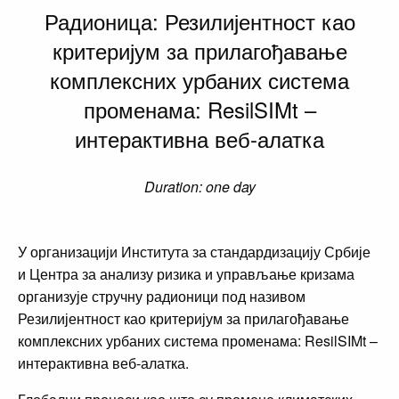
Радионица: Резилијентност као
критеријум за прилагођавање
комплексних урбаних система
променама: ResilSIMt –
интерактивна веб-алатка
Duration: one day
У организацији Института за стандардизацију Србије
и Центра за анализу ризика и управљање кризама
организује стручну радионици под називом
Резилијентност као критеријум за прилагођавање
комплексних урбаних система променама: ResilSIMt –
интерактивна веб-алатка.