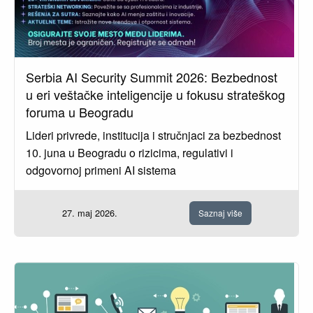
Serbia AI Security Summit 2026: Bezbednost
u eri veštačke inteligencije u fokusu strateškog
foruma u Beogradu
Lideri privrede, institucija i stručnjaci za bezbednost
10. juna u Beogradu o rizicima, regulativi i
odgovornoj primeni AI sistema
27. maj 2026.
Saznaj više