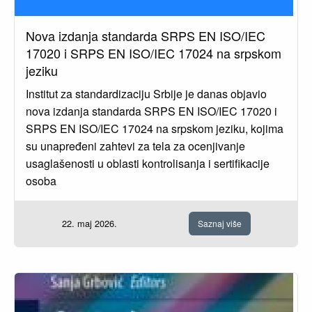
Nova izdanja standarda SRPS EN ISO/IEC
17020 i SRPS EN ISO/IEC 17024 na srpskom
jeziku
Institut za standardizaciju Srbije je danas objavio
nova izdanja standarda SRPS EN ISO/IEC 17020 i
SRPS EN ISO/IEC 17024 na srpskom jeziku, kojima
su unapređeni zahtevi za tela za ocenjivanje
usaglašenosti u oblasti kontrolisanja i sertifikacije
osoba
22. maj 2026.
Saznaj više