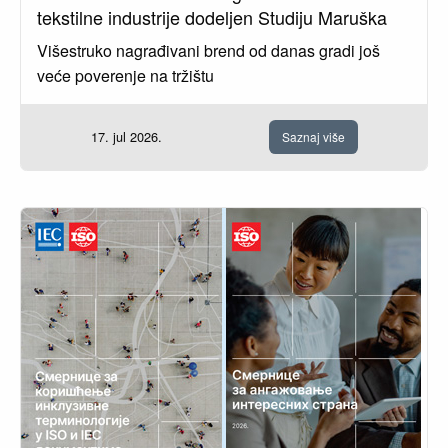
tekstilne industrije dodeljen Studiju Maruška
Višestruko nagrađivani brend od danas gradi još
veće poverenje na tržištu
17. jul 2026.
Saznaj više