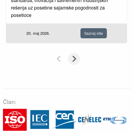
standarda, inovacija i savremenih industrijskih
rešenja uz posebne sajamske pogodnosti za
posetioce
20. maj 2026.
Saznaj više
Član: