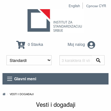
English
Српски CYR
0 Stavka
Moj nalog
Glavni meni
VESTI I DOGAĐAJI
Vesti i događaji