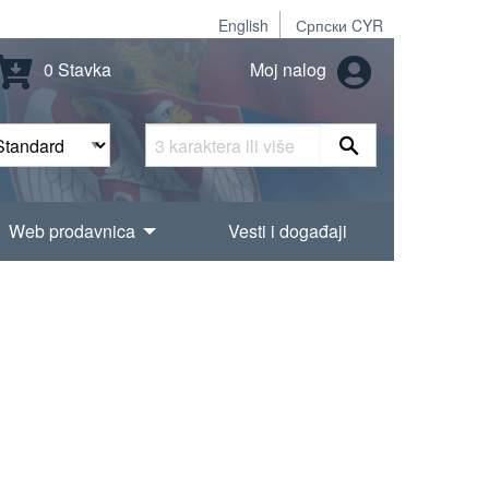
English
Српски CYR
0 Stavka
Moj nalog
Web prodavnica
Vesti i događaji