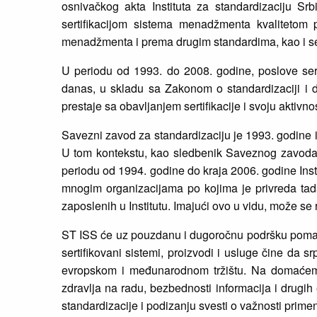
osnivačkog akta Instituta za standardizaciju Srbi
sertifikacijom sistema menadžmenta kvaliteto
menadžmenta i prema drugim standardima, kao i ser
U periodu od 1993. do 2008. godine, poslove ser
danas, u skladu sa Zakonom o standardizaciji i dr
prestaje sa obavljanjem sertifikacije i svoju aktiv
Savezni zavod za standardizaciju je 1993. godine i
U tom kontekstu, kao sledbenik Saveznog zavoda za
periodu od 1994. godine do kraja 2006. godine Institu
mnogim organizacijama po kojima je privreda tadaš
zaposlenih u Institutu. Imajući ovo u vidu, može se 
ST ISS će uz pouzdanu i dugoročnu podršku pomaga
sertifikovani sistemi, proizvodi i usluge čine da 
evropskom i međunarodnom tržištu. Na domaćem trž
zdravlja na radu, bezbednosti informacija i drugih
standardizacije i podizanju svesti o važnosti prime