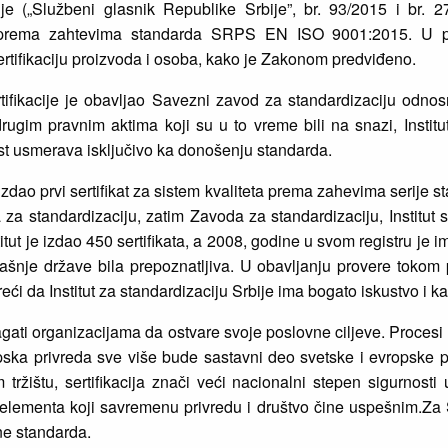
je („Službeni glasnik Republike Srbije”, br. 93/2015 i br. 2
m prema zahtevima standarda SRPS EN ISO 9001:2015. U pla
tifikaciju proizvoda i osoba, kako je Zakonom predviđeno.
tifikacije je obavljao Savezni zavod za standardizaciju odno
ugim pravnim aktima koji su u to vreme bili na snazi, Instit
nost usmerava isključivo ka donošenju standarda.
zdao prvi sertifikat za sistem kvaliteta prema zahevima serije 
 standardizaciju, zatim Zavoda za standardizaciju, Institut se
t je izdao 450 sertifikata, a 2008, godine u svom registru je imao 
nje države bila prepoznatljiva. U obavljanju provere tokom po
reći da Institut za standardizaciju Srbije ima bogato iskustvo i k
ti organizacijama da ostvare svoje poslovne ciljeve. Procesi se
srpska privreda sve više bude sastavni deo svetske i evropske p
ištu, sertifikacija znači veći nacionalni stepen sigurnosti u
 elementa koji savremenu privredu i društvo čine uspešnim.Za S
ne standarda.