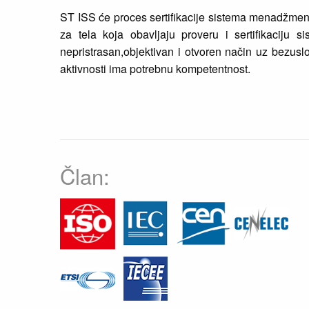
ST ISS će proces sertifikacije sistema menadžme
za tela koja obavljaju proveru i sertifikaciju
nepristrasan,objektivan i otvoren način uz bezuslo
aktivnosti ima potrebnu kompetentnost.
Član: