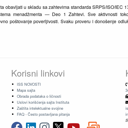
nta obavljati u skladu sa zahtevima standarda SRPS/ISO/IEC 
 sistema menadžmenta — Deo 1 Zahtevi. Sve aktivnosti toko
vno poštovanje poverljivosti. Svaku proveru i donošenje odluke
Korisni linkovi
ISS NOVOSTI
Mapa sajta
3
Obrada podataka o ličnosti
Uslovi korišćenja sajta Instituta
Zaštita intelektualne svojine
i
FAQ - Često postavljana pitanja
i
S