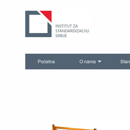
Početna
O nama
Stan