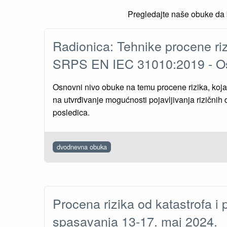
Pregledajte naše obuke da b
Radionica: Tehnike procene riz
SRPS EN IEC 31010:2019 - O
Osnovni nivo obuke na temu procene rizika, koja 
na utvrđivanje mogućnosti pojavljivanja rizičnih 
posledica.
dvodnevna obuka
Procena rizika od katastrofa i p
spasavanja 13-17. maj 2024.