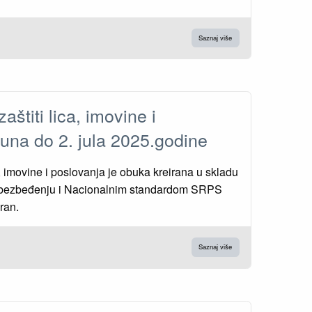
Saznaj više
aštiti lica, imovine i
 juna do 2. jula 2025.godine
a, imovine i poslovanja je obuka kreirana u skladu
bezbeđenju i Nacionalnim standardom SRPS
ran.
Saznaj više