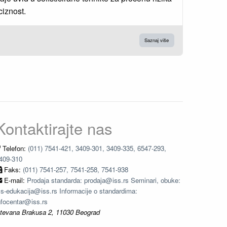
ciznost.
Saznaj više
Kontaktirajte nas
Telefon:
(011) 7541-421, 3409-301, 3409-335, 6547-293,
409-310
Faks:
(011) 7541-257, 7541-258, 7541-938
E-mail:
Prodaja standarda: prodaja@iss.rs Seminari, obuke:
ss-edukacija@iss.rs Informacije o standardima:
nfocentar@iss.rs
tevana Brakusa 2, 11030 Beograd