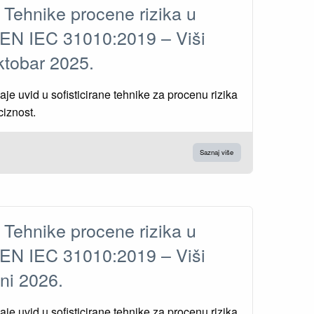
 Tehnike procene rizika u
EN IEC 31010:2019 – Viši
 oktobar 2025.
aje uvid u sofisticirane tehnike za procenu rizika
ciznost.
Saznaj više
 Tehnike procene rizika u
EN IEC 31010:2019 – Viši
juni 2026.
aje uvid u sofisticirane tehnike za procenu rizika