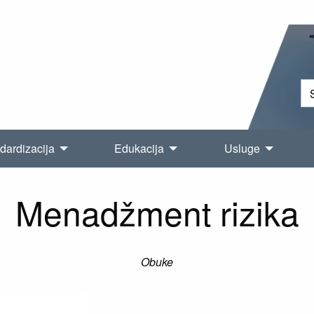
dardizacija
Edukacija
Usluge
Menadžment rizika
Obuke