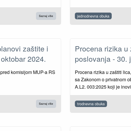
jednodnevna obuka
Saznaj više
lanovi zaštite i
Procena rizika u z
. oktobar 2024.
poslovanja - 30.
ta pred komisijom MUP-a RS
Procena rizika u zaštiti lic
sa Zakonom o privatnom o
A.L2. 003:2025 koji je inovi
trodnevna obuka
Saznaj više