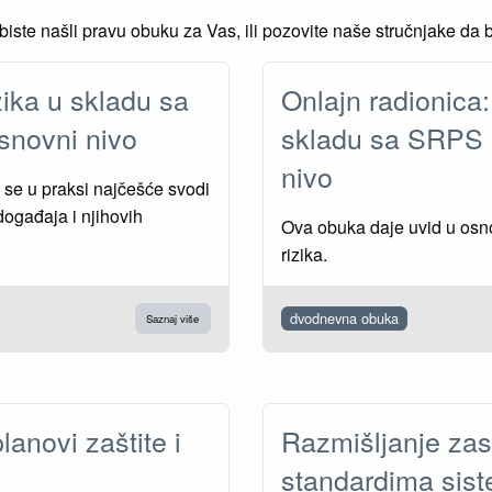
iste našli pravu obuku za Vas, ili pozovite naše stručnjake da b
ika u skladu sa
Onlajn radionica:
snovni nivo
skladu sa SRPS 
nivo
se u praksi najčešće svodi
događaja i njihovih
Ova obuka daje uvid u osnov
rizika.
dvodnevna obuka
Saznaj više
lanovi zaštite i
Razmišljanje zas
standardima si