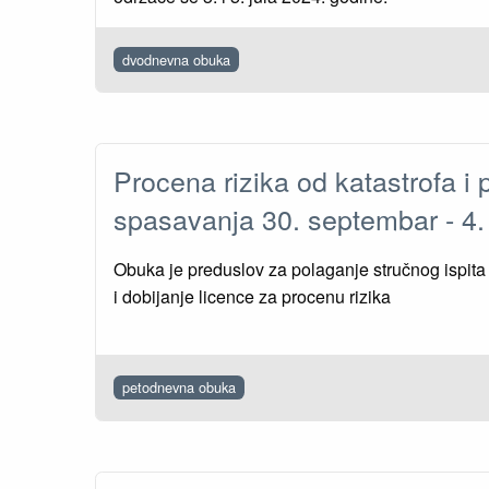
dvodnevna obuka
Procena rizika od katastrofa i p
spasavanja 30. septembar - 4
Obuka je preduslov za polaganje stručnog ispi
i dobijanje licence za procenu rizika
petodnevna obuka