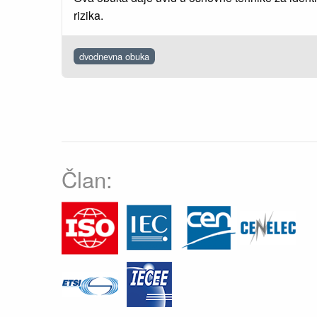
rizika.
dvodnevna obuka
Član: