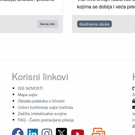
kojima se dobija i veća pre
dvodnevna obuka
Saznaj više
Korisni linkovi
ISS NOVOSTI
Mapa sajta
3
Obrada podataka o ličnosti
Uslovi korišćenja sajta Instituta
Zaštita intelektualne svojine
i
FAQ - Često postavljana pitanja
i
S