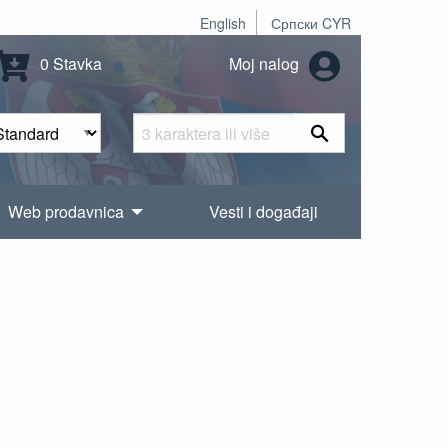
English
Српски CYR
0 Stavka
Moj nalog
Web prodavnica
Vesti i događaji