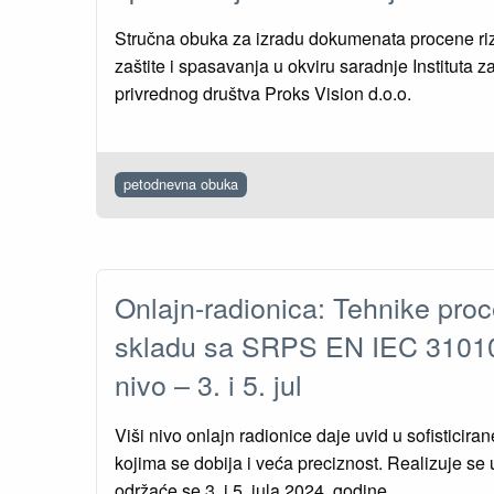
Stručna obuka za izradu dokumenata procene rizi
zaštite i spasavanja u okviru saradnje Instituta za
privrednog društva Proks Vision d.o.o.
petodnevna obuka
Onlajn-radionica: Tehnike proc
skladu sa SRPS EN IEC 31010
nivo – 3. i 5. jul
Viši nivo onlajn radionice daje uvid u sofisticira
kojima se dobija i veća preciznost. Realizuje se 
održaće se 3. i 5. jula 2024. godine.