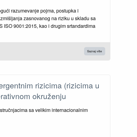
gući razumevanje pojma, postupka i
zmišljanja zasnovanog na riziku u skladu sa
 ISO 9001:2015, kao i drugim srtandardima
Saznaj više
gentnim rizicima (rizicima u
perativnom okruženju
tručnjacima sa velikim internacionalnim