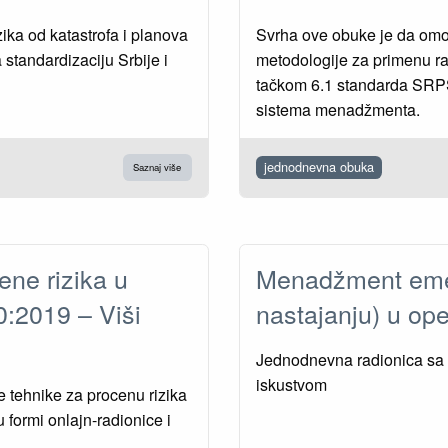
ka od katastrofa i planova
Svrha ove obuke je da omo
 standardizaciju Srbije i
metodologije za primenu ra
tačkom 6.1 standarda SRPS
sistema menadžmenta.
jednodnevna obuka
Saznaj više
ene rizika u
Menadžment emer
:2019 – Viši
nastajanju) u o
Jednodnevna radionica sa s
iskustvom
ne tehnike za procenu rizika
u formi onlajn-radionice i