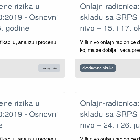
ene rizika u
Onlajn-radionica:
:2019 - Osnovni
skladu sa SRPS 
25. godine
nivo – 15. i 17.
ikaciju, analizu i procenu
Viši nivo onlajn radionice d
kojima se dobija i veća pre
dvodnevna obuka
Saznaj više
ene rizika u
Onlajn-radionica:
:2019 - Osnovni
skladu sa SRPS 
ine
nivo – 24. i 26. 
ikaciju, analizu i procenu
Viši nivo onlajn radionice d