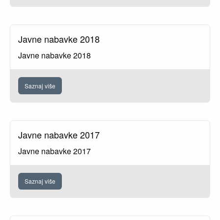
Javne nabavke 2018
Javne nabavke 2018
Saznaj više
Javne nabavke 2017
Javne nabavke 2017
Saznaj više