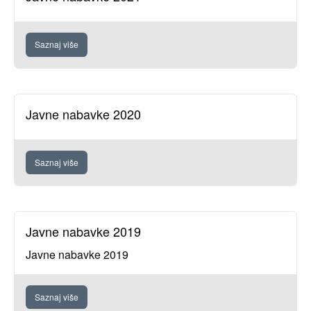
Saznaj više
Javne nabavke 2020
Saznaj više
Javne nabavke 2019
Javne nabavke 2019
Saznaj više