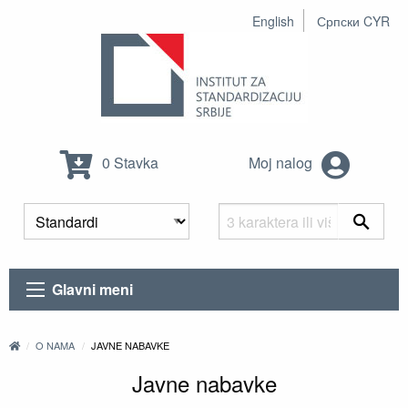
English
Српски CYR
0 Stavka
Moj nalog
Glavni meni
O NAMA
JAVNE NABAVKE
Javne nabavke