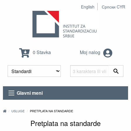
English
Српски CYR
0 Stavka
Moj nalog
Glavni meni
USLUGE
PRETPLATA NA STANDARDE
Pretplata na standarde