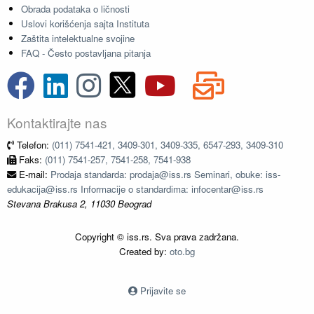
Obrada podataka o ličnosti
Uslovi korišćenja sajta Instituta
Zaštita intelektualne svojine
FAQ - Često postavljana pitanja
Kontaktirajte nas
Telefon:
(011) 7541-421, 3409-301, 3409-335, 6547-293, 3409-310
Faks:
(011) 7541-257, 7541-258, 7541-938
E-mail:
Prodaja standarda: prodaja@iss.rs Seminari, obuke: iss-
edukacija@iss.rs Informacije o standardima: infocentar@iss.rs
Stevana Brakusa 2, 11030 Beograd
Copyright © iss.rs. Sva prava zadržana.
Created by:
oto.bg
Prijavite se