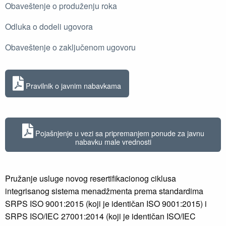
Obaveštenje o produženju roka
Odluka o dodeli ugovora
Obaveštenje o zaključenom ugovoru
Pravilnik o javnim nabavkama
Pojašnjenje u vezi sa pripremanjem ponude za javnu
nabavku male vrednosti
Pružanje usluge novog resertifikacionog ciklusa
integrisanog sistema menadžmenta prema standardima
SRPS ISO 9001:2015 (koji je identičan ISO 9001:2015) i
SRPS ISO/IEC 27001:2014 (koji je identičan ISO/IEC