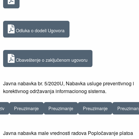
Odluka o dodeli Ugovora
Obaveštenje o zaključenom ugovoru
Javna nabavka br. 5/2020U, Nabavka usluge preventivnog i
korektivnog održavanja informacionog sistema.
ziv
Preuzimanje
Preuzimanje
Preuzimanje
Preuziman
Javna nabavka male vrednosti radova Popločavanje platoa