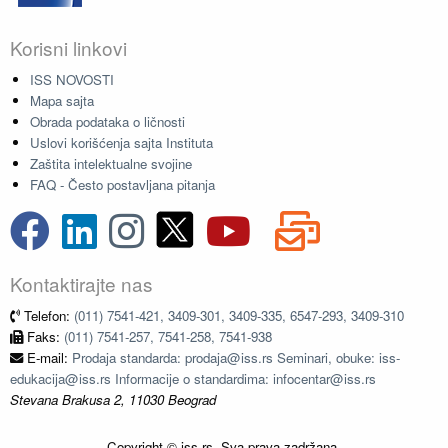
Korisni linkovi
ISS NOVOSTI
Mapa sajta
Obrada podataka o ličnosti
Uslovi korišćenja sajta Instituta
Zaštita intelektualne svojine
FAQ - Često postavljana pitanja
Kontaktirajte nas
Telefon:
(011) 7541-421, 3409-301, 3409-335, 6547-293, 3409-310
Faks:
(011) 7541-257, 7541-258, 7541-938
E-mail:
Prodaja standarda: prodaja@iss.rs Seminari, obuke: iss-
edukacija@iss.rs Informacije o standardima: infocentar@iss.rs
Stevana Brakusa 2, 11030 Beograd
Copyright © iss.rs. Sva prava zadržana.