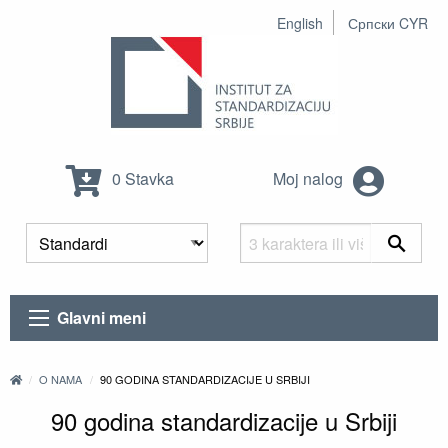
English
Српски CYR
0 Stavka
Moj nalog
Glavni meni
O NAMA
90 GODINA STANDARDIZACIJE U SRBIJI
90 godina standardizacije u Srbiji