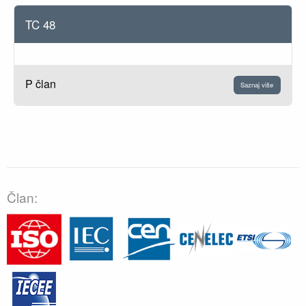
TC 48
P član
Saznaj više
Član: