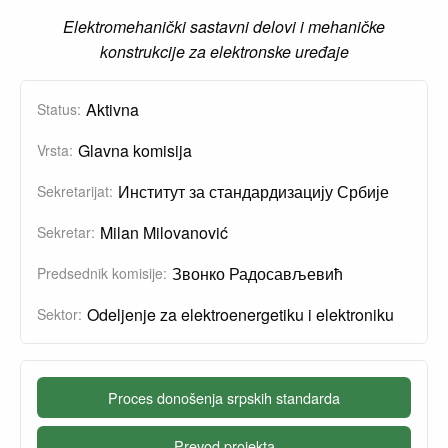
Elektromehanički sastavni delovi i mehaničke
konstrukcije za elektronske uređaje
Aktivna
Status:
Glavna komisija
Vrsta:
Институт за стандардизацију Србије
Sekretarijat:
Milan Milovanović
Sekretar:
Звонко Радосављевић
Predsednik komisije:
Odeljenje za elektroenergetiku i elektroniku
Sektor:
Proces donošenja srpskih standarda
Prevod projekta