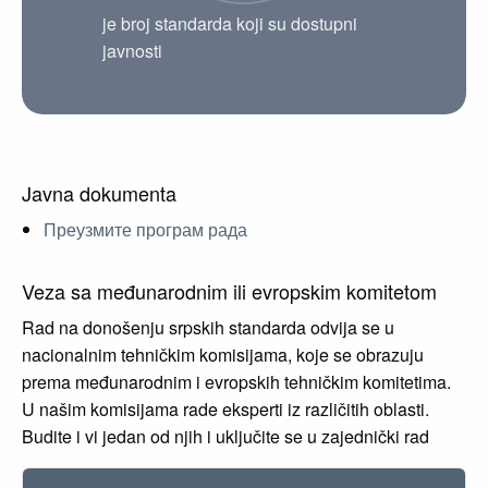
je broj standarda koji su dostupni
javnosti
Javna dokumenta
Преузмите програм рада
Veza sa međunarodnim ili evropskim komitetom
Rad na donošenju srpskih standarda odvija se u
nacionalnim tehničkim komisijama, koje se obrazuju
prema međunarodnim i evropskih tehničkim komitetima.
U našim komisijama rade eksperti iz različitih oblasti.
Budite i vi jedan od njih i uključite se u zajednički rad