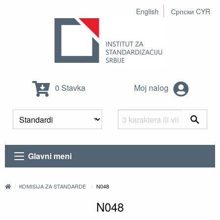
English
Српски CYR
0 Stavka
Moj nalog
Glavni meni
KOMISIJA ZA STANDARDE
N048
N048