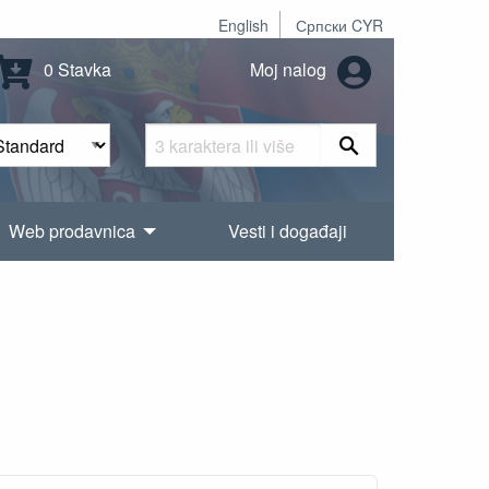
English
Српски CYR
0 Stavka
Moj nalog
Web prodavnica
Vesti i događaji