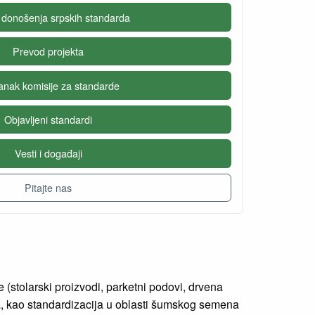
 donošenja srpskih standarda
Prevod projekta
anak komisije za standarde
Objavljeni standardi
Vesti i događaji
Pitajte nas
 (stolarski proizvodi, parketni podovi, drvena
vanja, kao standardizacija u oblasti šumskog semena