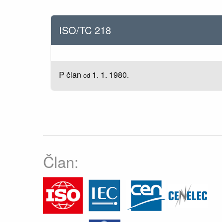
ISO/TC 218
P član
1. 1. 1980.
od
Član: