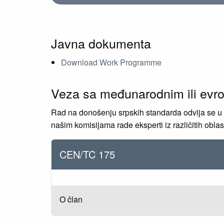
Javna dokumenta
Download Work Programme
Veza sa međunarodnim ili evr
Rad na donošenju srpskih standarda odvija se u
našim komisijama rade eksperti iz različitih oblasti
CEN/TC 175
O član