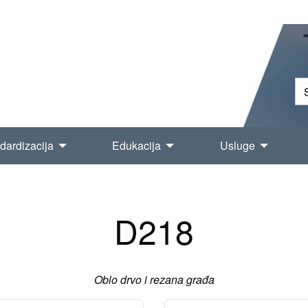
dardizacija
Edukacija
Usluge
D218
Oblo drvo i rezana građa