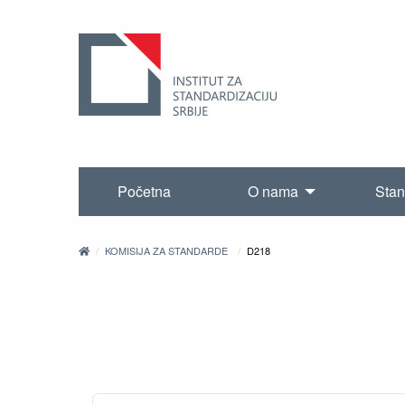
Početna
O nama
Stan
KOMISIJA ZA STANDARDE
D218