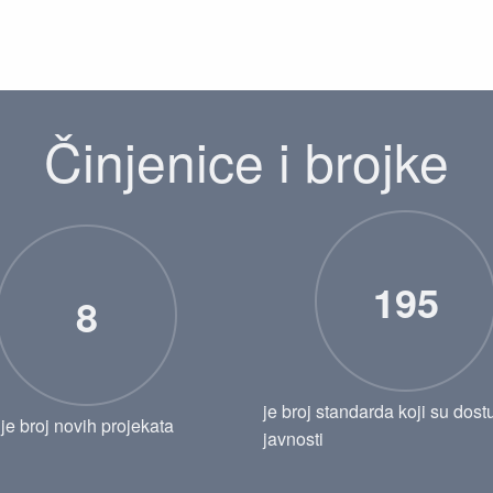
Činjenice i brojke
195
8
je broj standarda koji su dost
je broj novih projekata
javnosti