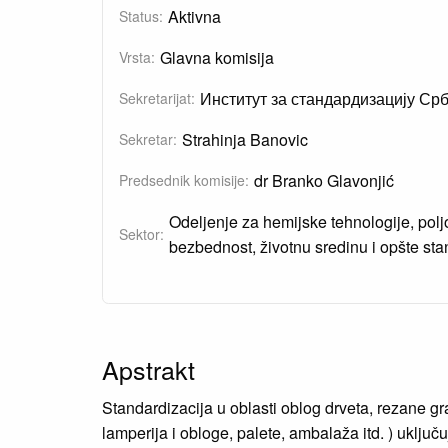
Aktivna
Status:
Glavna komisija
Vrsta:
Институт за стандардизацију Срб
Sekretarijat:
Strahinja Banovic
Sekretar:
dr Branko Glavonjić
Predsednik komisije:
Odeljenje za hemijske tehnologije, polj
Sektor:
bezbednost, životnu sredinu i opšte st
Apstrakt
Standardizacija u oblasti oblog drveta, rezane gra
lamperija i obloge, palete, ambalaža itd. ) uključ