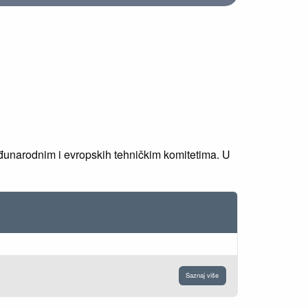
đunarodnim i evropskih tehničkim komitetima. U
Saznaj više