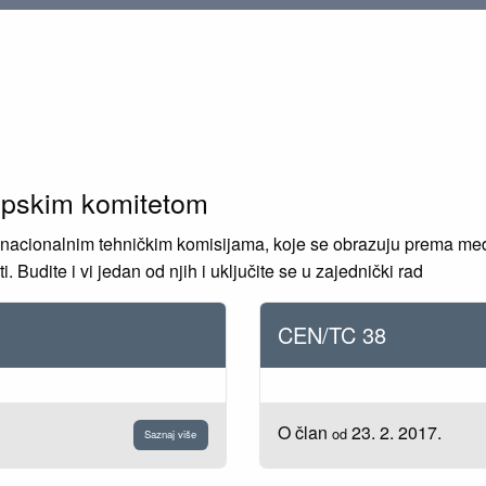
opskim komitetom
 nacionalnim tehničkim komisijama, koje se obrazuju prema me
. Budite i vi jedan od njih i uključite se u zajednički rad
CEN/TC 38
O član
23. 2. 2017.
od
Saznaj više