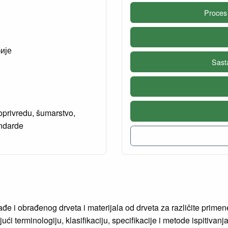
Proces
ије
Sast
oprivredu, šumarstvo,
andarde
đe i obrađenog drveta i materijala od drveta za različite primene
ujući terminologiju, klasifikaciju, specifikacije i metode ispiti