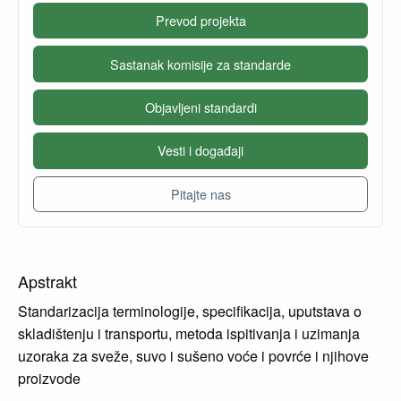
Prevod projekta
Sastanak komisije za standarde
Objavljeni standardi
Vesti i događaji
Pitajte nas
Apstrakt
Standarizacija terminologije, specifikacija, uputstava o
skladištenju i transportu, metoda ispitivanja i uzimanja
uzoraka za sveže, suvo i sušeno voće i povrće i njihove
proizvode