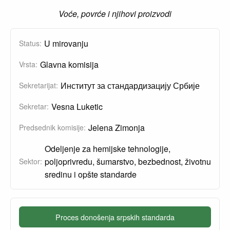
Voće, povrće i njihovi proizvodi
U mirovanju
Status:
Glavna komisija
Vrsta:
Институт за стандардизацију Србије
Sekretarijat:
Vesna Luketic
Sekretar:
Jelena Zimonja
Predsednik komisije:
Odeljenje za hemijske tehnologije,
poljoprivredu, šumarstvo, bezbednost, životnu
Sektor:
sredinu i opšte standarde
Proces donošenja srpskih standarda