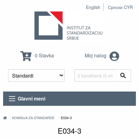
English
Српски CYR
0 Stavka
Moj nalog
Glavni meni
KOMISIJA ZA STANDARDE
E034-3
E034-3