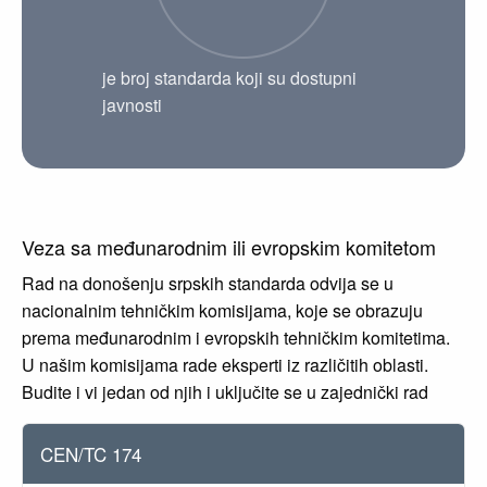
je broj standarda koji su dostupni
javnosti
Veza sa međunarodnim ili evropskim komitetom
Rad na donošenju srpskih standarda odvija se u
nacionalnim tehničkim komisijama, koje se obrazuju
prema međunarodnim i evropskih tehničkim komitetima.
U našim komisijama rade eksperti iz različitih oblasti.
Budite i vi jedan od njih i uključite se u zajednički rad
CEN/TC 174