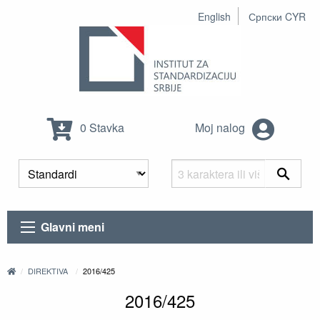
English
Српски CYR
0 Stavka
Moj nalog
Glavni meni
DIREKTIVA
2016/425
2016/425