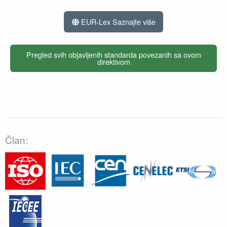
EUR-Lex Saznajte više
Pregled svih objavljenih standarda povezanih sa ovom
direktivom
Član: