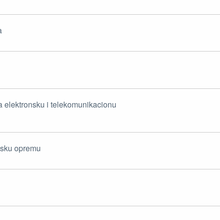
a
a elektronsku i telekomunikacionu
onsku opremu