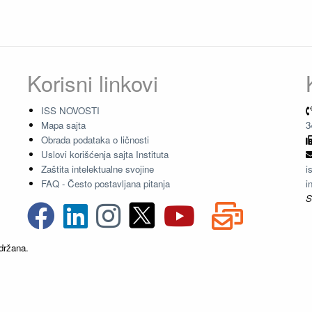
Korisni linkovi
ISS NOVOSTI
Mapa sajta
3
Obrada podataka o ličnosti
Uslovi korišćenja sajta Instituta
Zaštita intelektualne svojine
i
FAQ - Često postavljana pitanja
i
S
držana.