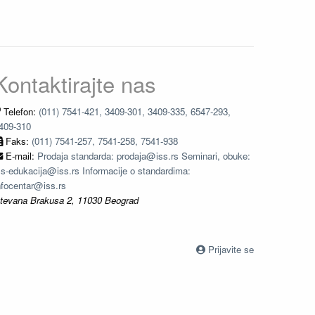
Kontaktirajte nas
Telefon:
(011) 7541-421, 3409-301, 3409-335, 6547-293,
409-310
Faks:
(011) 7541-257, 7541-258, 7541-938
E-mail:
Prodaja standarda: prodaja@iss.rs Seminari, obuke:
ss-edukacija@iss.rs Informacije o standardima:
nfocentar@iss.rs
tevana Brakusa 2, 11030 Beograd
Prijavite se