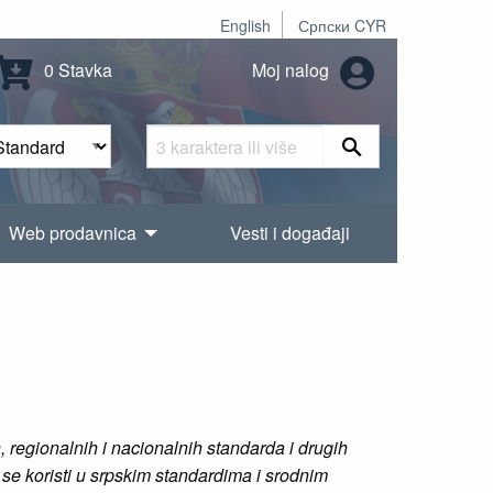
English
Српски CYR
0 Stavka
Moj nalog
Web prodavnica
Vesti i događaji
regionalnih i nacionalnih standarda i drugih
se koristi u srpskim standardima i srodnim