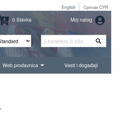
English
Српски CYR
0 Stavka
Moj nalog
Web prodavnica
Vesti i događaji
.