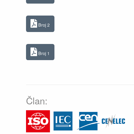
Broj 2
Broj 1
Član: