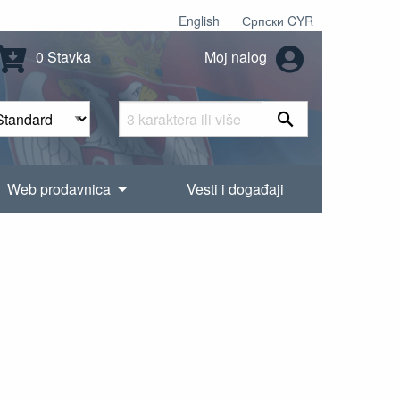
English
Српски CYR
0 Stavka
Moj nalog
Web prodavnica
Vesti i događaji