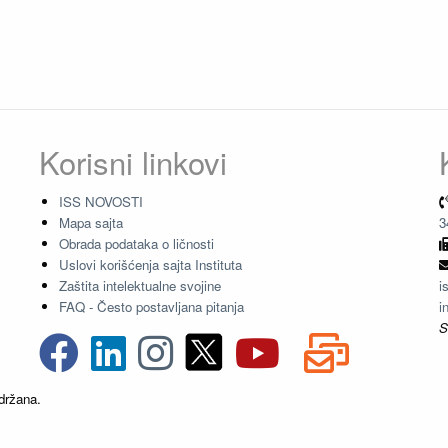
Korisni linkovi
ISS NOVOSTI
Mapa sajta
3
Obrada podataka o ličnosti
Uslovi korišćenja sajta Instituta
Zaštita intelektualne svojine
i
FAQ - Često postavljana pitanja
i
S
držana.