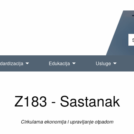
dardizacija
Edukacija
Usluge
Z183 - Sastanak
Cirkularna ekonomija i upravljanje otpadom