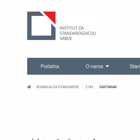
Početna
O nama
Stan
KOMISIJA ZA STANDARDE
Z183
SASTANAK