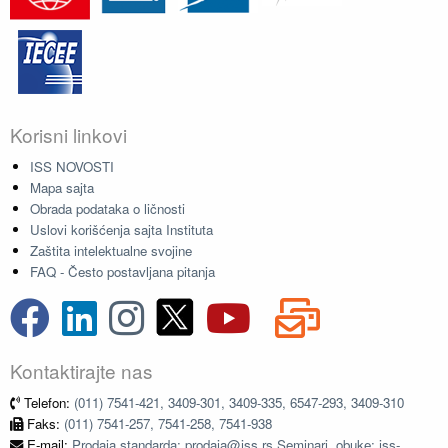
Korisni linkovi
ISS NOVOSTI
Mapa sajta
Obrada podataka o ličnosti
Uslovi korišćenja sajta Instituta
Zaštita intelektualne svojine
FAQ - Često postavljana pitanja
Kontaktirajte nas
Telefon:
(011) 7541-421, 3409-301, 3409-335, 6547-293, 3409-310
Faks:
(011) 7541-257, 7541-258, 7541-938
E-mail:
Prodaja standarda: prodaja@iss.rs Seminari, obuke: iss-