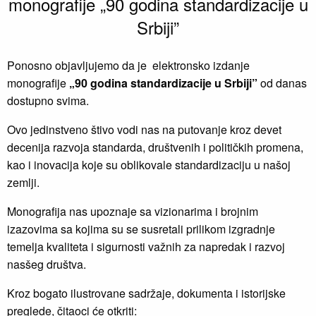
monografije „90 godina standardizacije u
Srbiji”
Ponosno objavljujemo da je elektronsko izdanje
monografije
„90 godina standardizacije u Srbiji”
od danas
dostupno svima.
Ovo jedinstveno štivo vodi nas na putovanje kroz devet
decenija razvoja standarda, društvenih i političkih promena,
kao i inovacija koje su oblikovale standardizaciju u našoj
zemlji.
Monografija nas upoznaje sa vizionarima i brojnim
izazovima sa kojima su se susretali prilikom izgradnje
temelja kvaliteta i sigurnosti važnih za napredak i razvoj
nasšeg društva.
Kroz bogato ilustrovane sadržaje, dokumenta i istorijske
preglede, čitaoci će otkriti: