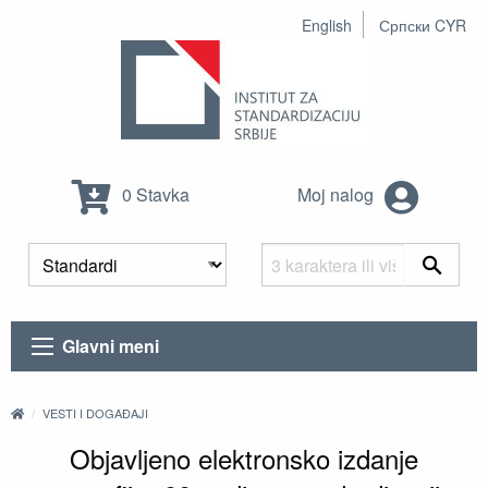
English
Српски CYR
0 Stavka
Moj nalog
Glavni meni
VESTI I DOGAĐAJI
Objavljeno elektronsko izdanje