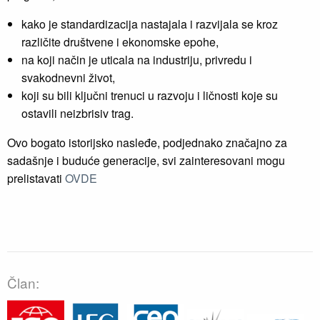
kako je standardizacija nastajala i razvijala se kroz
različite društvene i ekonomske epohe,
na koji način je uticala na industriju, privredu i
svakodnevni život,
koji su bili ključni trenuci u razvoju i ličnosti koje su
ostavili neizbrisiv trag.
Ovo bogato istorijsko nasleđe, podjednako značajno za
sadašnje i buduće generacije, svi zainteresovani mogu
prelistavati
OVDE
Član: